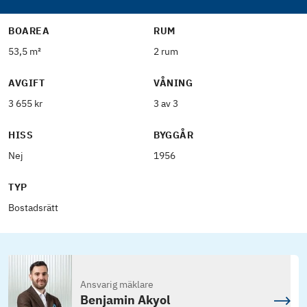
BOAREA
RUM
53,5 m²
2 rum
AVGIFT
VÅNING
3 655 kr
3 av 3
HISS
BYGGÅR
Nej
1956
TYP
Bostadsrätt
Ansvarig mäklare
Benjamin Akyol