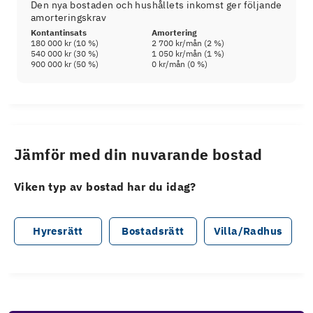
Den nya bostaden och hushållets inkomst ger följande
amorteringskrav
Kontantinsats
Amortering
180 000 kr
(
10
%)
2 700 kr
/mån (
2
%)
540 000 kr
(
30
%)
1 050 kr
/mån (
1
%)
900 000 kr
(
50
%)
0 kr
/mån (
0
%)
Jämför med din nuvarande bostad
Viken typ av bostad har du idag?
Hyresrätt
Bostadsrätt
Villa/Radhus