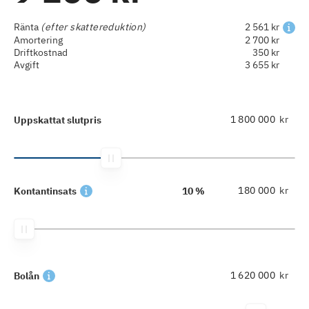
Ränta
(efter skattereduktion)
2 561 kr
Amortering
2 700 kr
Driftkostnad
350 kr
Avgift
3 655 kr
kr
Uppskattat slutpris
kr
Kontantinsats
10 %
kr
Bolån