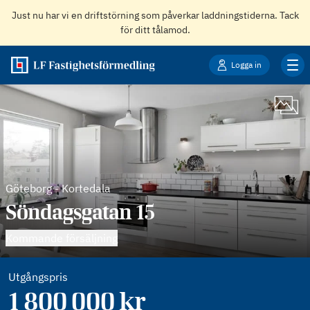
Just nu har vi en driftstörning som påverkar laddningstiderna. Tack
för ditt tålamod.
Logga in
Göteborg
-
Kortedala
Söndagsgatan 15
Kommande försäljning
Utgångspris
1 800 000
kr