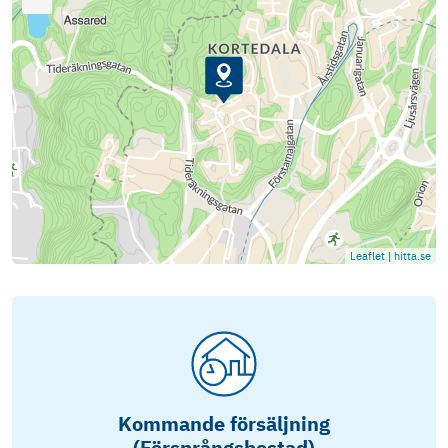
Leaflet
|
hitta.se
Kommande försäljning
(Försprångsbostad)