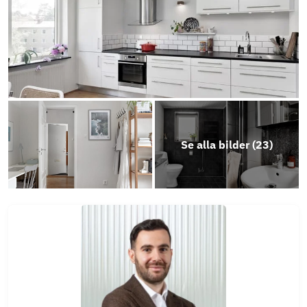
Social
Video
Photo
Play
Social
Video
Se alla bilder (
23
)