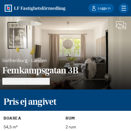
Logga in
Gothenburg
-
Lunden
Femkampsgatan 3B
Kommande försäljning
Pris ej angivet
BOAREA
RUM
54,5 m²
2 rum