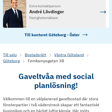
Extra kontaktperson
André Lövdinger
Fastighetsmäklare
Till kontoret
Göteborg - Öster
Till salu
Bostadsrätt
Västra Götaland
Göteborg
Femkampsgatan 3B
Gaveltvåa med social
planlösning!
Välkommen till en välplanerad gavelbostad där stora
fönsterpartier i två väderstreck skapar ett fantastiskt
ljusinsläpp och en härligt luftig känsla. Här möts