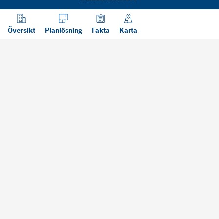
Översikt
Planlösning
Fakta
Karta
Läs mer
Bra att tänka på vid köp
Sälj din bosta