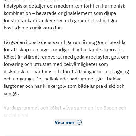
tidstypiska detaljer och modern komfort i en harmonisk
kombination – bevarade originalelement som djupa
fönsterbänkar i vacker sten och generös takhöjd ger
bostaden en unik karaktär.
Färgvalen i bostadens samtliga rum är noggrant utvalda
för att skapa en lugn, trendig och inbjudande atmosfär.
Köket är stilrent renoverat med goda arbetsytor, gott om
förvaring och utrustat med bekvämligheter som
diskmaskin – här finns alla förutsättningar för matlagning
och umgänge. Det helkaklade badrummet går i tidlösa
färgtoner och har klinkergolv som både är praktiskt och
snyggt.
Vardagsrummet och köket vävs samman i en öppen och
social planl
Visa mer