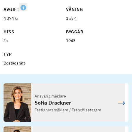
AVGIFT
VÅNING
4 374 kr
1 av 4
HISS
BYGGÅR
Ja
1943
TYP
Bostadsrätt
Ansvarig mäklare
Sofia Drackner
Fastighetsmäklare / Franchisetagare