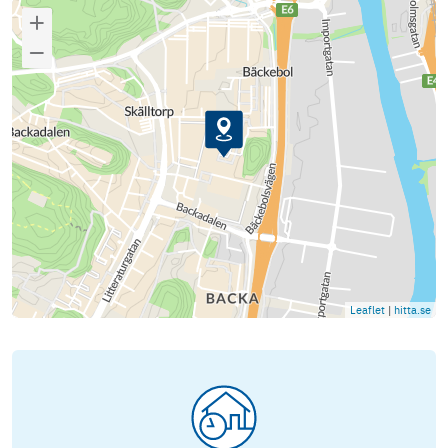
Leaflet
|
hitta.se