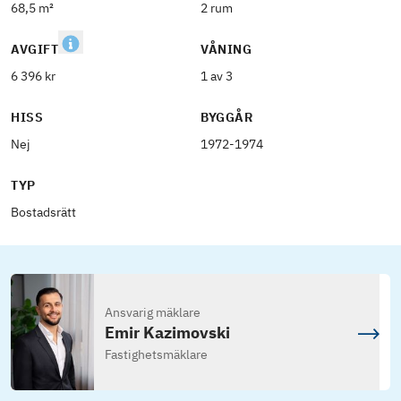
68,5 m²
2 rum
AVGIFT
VÅNING
6 396 kr
1 av 3
HISS
BYGGÅR
Nej
1972-1974
TYP
Bostadsrätt
Ansvarig mäklare
Emir Kazimovski
Fastighetsmäklare