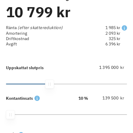
10 799 kr
Ränta
(efter skattereduktion)
1 985 kr
Amortering
2 093 kr
Driftkostnad
325 kr
Avgift
6 396 kr
kr
Uppskattat slutpris
kr
Kontantinsats
10 %