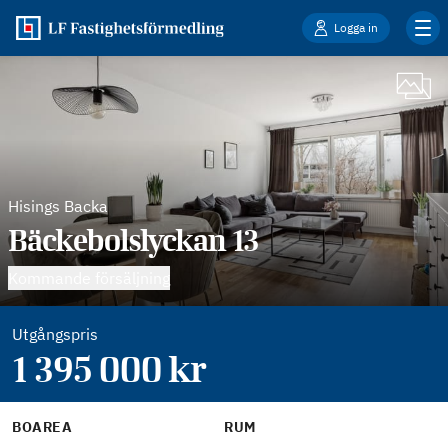
Logga in
Hisings Backa
Bäckebolslyckan 13
Kommande försäljning
Utgångspris
1 395 000
kr
BOAREA
RUM