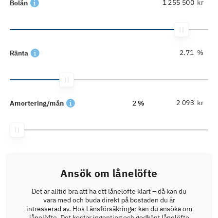
kr
Bolån
%
Ränta
kr
Amortering/mån
2 %
Ansök om lånelöfte
Det är alltid bra att ha ett lånelöfte klart – då kan du
vara med och buda direkt på bostaden du är
intresserad av. Hos Länsförsäkringar kan du ansöka om
lånelöfte. Det kostar ingenting och godkänt lånelöfte