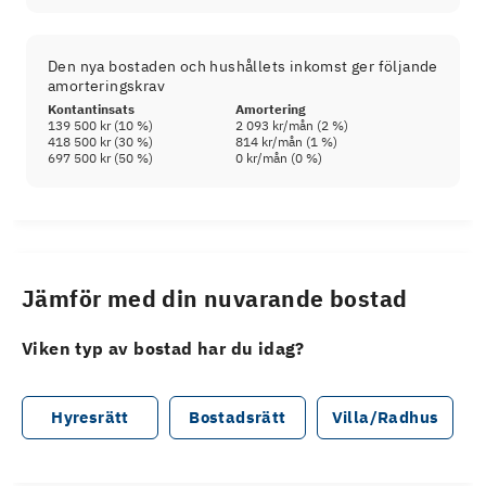
Den nya bostaden och hushållets inkomst ger följande
amorteringskrav
Kontantinsats
Amortering
139 500 kr
(
10
%)
2 093 kr
/mån (
2
%)
418 500 kr
(
30
%)
814 kr
/mån (
1
%)
697 500 kr
(
50
%)
0 kr
/mån (
0
%)
Jämför med din nuvarande bostad
Viken typ av bostad har du idag?
Hyresrätt
Bostadsrätt
Villa/Radhus