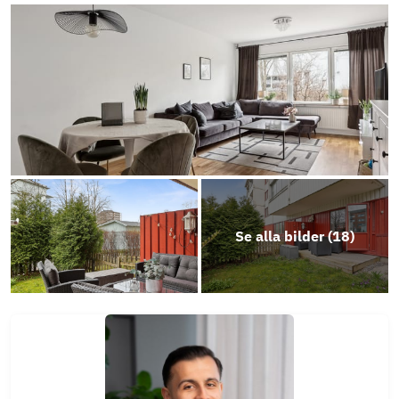
Stadgar Bäckebol
Årsredovisning 2025
Se alla bilder (
18
)