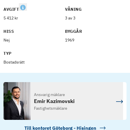
AVGIFT
VÅNING
5 412 kr
3 av 3
HISS
BYGGÅR
Nej
1969
TYP
Bostadsrätt
Ansvarig mäklare
Emir Kazimovski
Fastighetsmäklare
Till kontoret
Göteborg - Hisingen