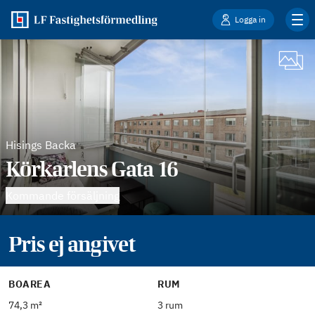
Logga in
Hisings Backa
Körkarlens Gata 16
Kommande försäljning
Pris ej angivet
BOAREA
RUM
74,3 m²
3 rum