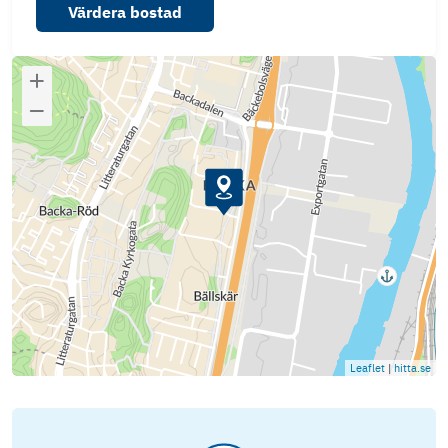
Värdera bostad
Leaflet
|
hitta.se