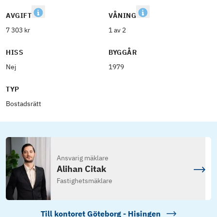
AVGIFT
VÅNING
7 303 kr
1 av 2
HISS
BYGGÅR
Nej
1979
TYP
Bostadsrätt
Ansvarig mäklare
Alihan Citak
Fastighetsmäklare
Till kontoret
Göteborg - Hisingen