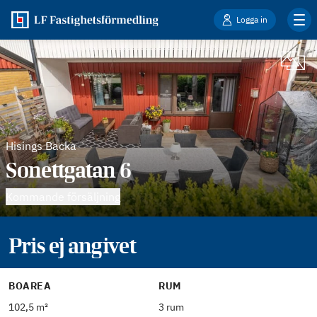
Logga in
Hisings Backa
Sonettgatan 6
Kommande försäljning
Pris ej angivet
BOAREA
RUM
102,5 m²
3 rum