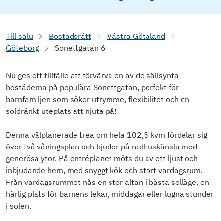
Till salu
Bostadsrätt
Västra Götaland
Göteborg
Sonettgatan 6
Nu ges ett tillfälle att förvärva en av de sällsynta
bostäderna på populära Sonettgatan, perfekt för
barnfamiljen som söker utrymme, flexibilitet och en
soldränkt uteplats att njuta på!
Denna välplanerade trea om hela 102,5 kvm fördelar sig
över två våningsplan och bjuder på radhuskänsla med
generösa ytor. På entréplanet möts du av ett ljust och
inbjudande hem, med snyggt kök och stort vardagsrum.
Från vardagsrummet nås en stor altan i bästa solläge, en
härlig plats för barnens lekar, middagar eller lugna stunder
i solen.