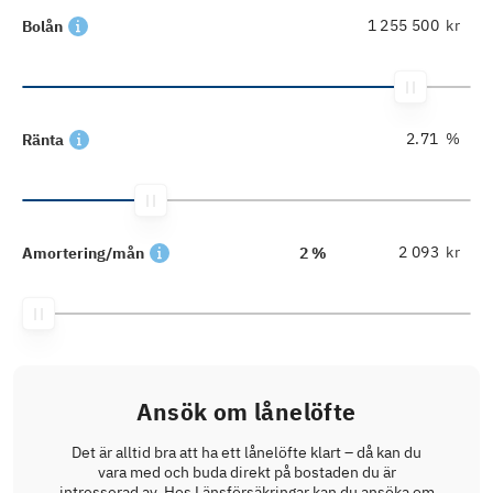
kr
Bolån
%
Ränta
kr
Amortering/mån
2 %
Ansök om lånelöfte
Det är alltid bra att ha ett lånelöfte klart – då kan du
vara med och buda direkt på bostaden du är
intresserad av. Hos Länsförsäkringar kan du ansöka om