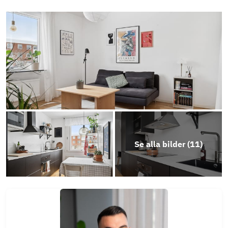
Se alla bilder (
11
)