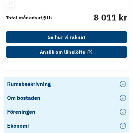
8 011 kr
Total månadsutgift:
Se hur vi räknat
Ansök om lånelöfte
Rumsbeskrivning
Om bostaden
Föreningen
Ekonomi