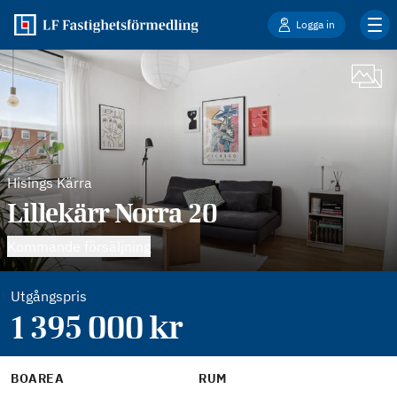
Logga in
Hisings Kärra
Lillekärr Norra 20
Kommande försäljning
Utgångspris
1 395 000
kr
BOAREA
RUM