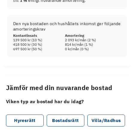
till
1 %
enligt nuvarande amortering.
Den nya bostaden och hushållets inkomst ger följande
amorteringskrav
Kontantinsats
Amortering
139 500 kr
(
10
%)
2 093 kr
/mån (
2
%)
418 500 kr
(
30
%)
814 kr
/mån (
1
%)
697 500 kr
(
50
%)
0 kr
/mån (
0
%)
Jämför med din nuvarande bostad
Viken typ av bostad har du idag?
Hyresrätt
Bostadsrätt
Villa/Radhus