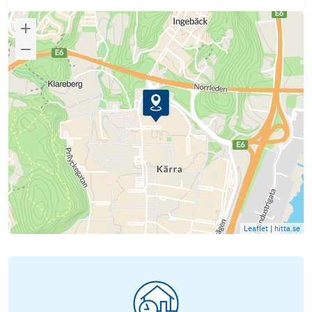
Leaflet
|
hitta.se