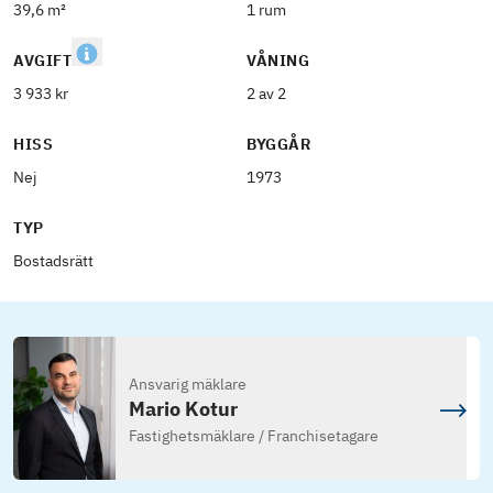
39,6 m²
1 rum
AVGIFT
VÅNING
3 933 kr
2 av 2
HISS
BYGGÅR
Nej
1973
TYP
Bostadsrätt
Ansvarig mäklare
Mario Kotur
Fastighetsmäklare / Franchisetagare