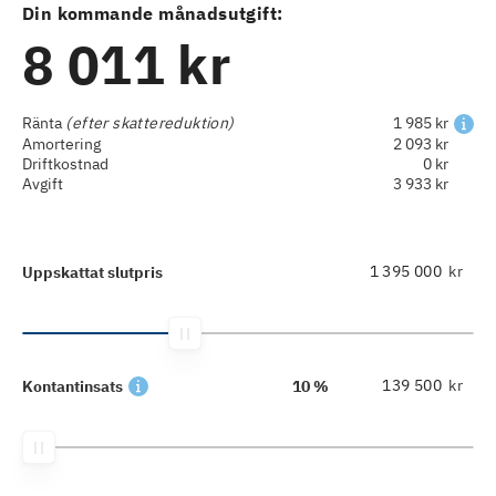
Din kommande månadsutgift:
8 011 kr
Ränta
(efter skattereduktion)
1 985 kr
Amortering
2 093 kr
Driftkostnad
0 kr
Avgift
3 933 kr
kr
Uppskattat slutpris
kr
Kontantinsats
10 %