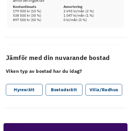
amorteringskrav
Kontantinsats
Amortering
179 500 kr
(
10
%)
2 693 kr
/mån (
2
%)
538 500 kr
(
30
%)
1 047 kr
/mån (
1
%)
897 500 kr
(
50
%)
0 kr
/mån (
0
%)
Jämför med din nuvarande bostad
Viken typ av bostad har du idag?
Hyresrätt
Bostadsrätt
Villa/Radhus