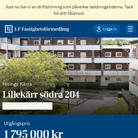
Just nu har vi en driftstörning som påverkar laddningstiderna. Tack
för ditt tålamod.
Logga in
Hisings Kärra
Lillekärr södra 204
Kommande försäljning
Utgångspris
1 795 000
kr