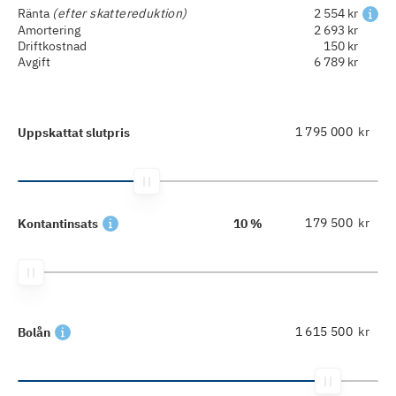
Ränta
(efter skattereduktion)
2 554 kr
Amortering
2 693 kr
Driftkostnad
150 kr
Avgift
6 789 kr
kr
Uppskattat slutpris
kr
Kontantinsats
10 %
kr
Bolån