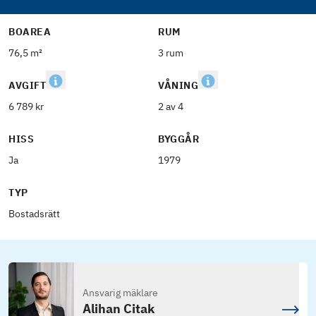
BOAREA
RUM
76,5 m²
3 rum
AVGIFT
VÅNING
6 789 kr
2 av 4
HISS
BYGGÅR
Ja
1979
TYP
Bostadsrätt
Ansvarig mäklare
Alihan Citak