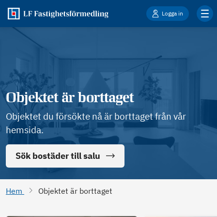
Logga in
Objektet är borttaget
Objektet du försökte nå är borttaget från vår
hemsida.
Sök bostäder till salu
Hem
Objektet är borttaget