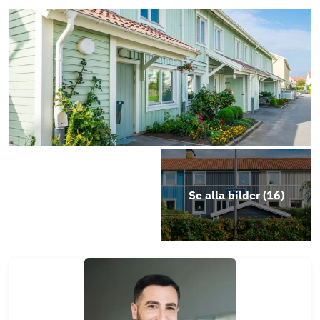
Se alla bilder (
16
)