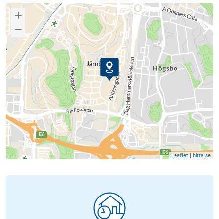
Leaflet
|
hitta.se