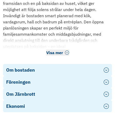
framsidan och en på baksidan av huset, vilket ger
möjlighet att följa solens strålar under hela dagen.
Invändigt är bostaden smart planerad med kök,
vardagsrum, hall och badrum på entréplan. Den öppna
planlösningen skapar en perfekt miljö för
familjesammankomster och middagsbjudningar, med
direkt anslutning till den underbara trädgården och
uteplatsen på baksidan – en ideal
Visa mer
Om bostaden
Föreningen
Om Järnbrott
Ekonomi