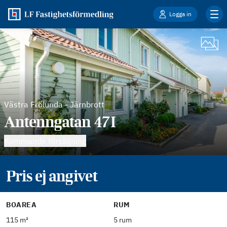
Logga in
Västra Frölunda
-
Järnbrott
Antenngatan 47I
Kommande försäljning
Pris ej angivet
BOAREA
RUM
115 m²
5 rum