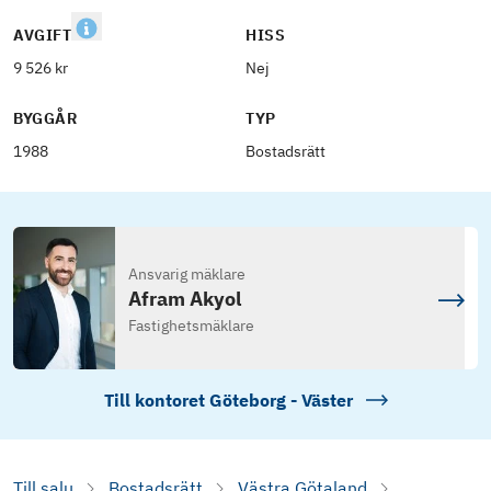
AVGIFT
HISS
9 526 kr
Nej
BYGGÅR
TYP
1988
Bostadsrätt
Ansvarig mäklare
Afram Akyol
Fastighetsmäklare
Till kontoret
Göteborg - Väster
Till salu
Bostadsrätt
Västra Götaland