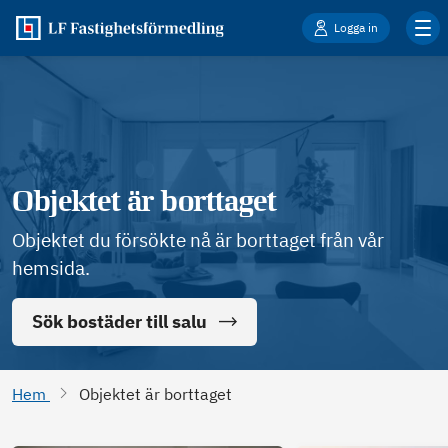
Logga in
Objektet är borttaget
Objektet du försökte nå är borttaget från vår
hemsida.
Sök bostäder till salu
Hem
Objektet är borttaget