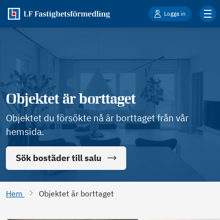
Logga in
Objektet är borttaget
Objektet du försökte nå är borttaget från vår
hemsida.
Sök bostäder till salu
Hem
Objektet är borttaget