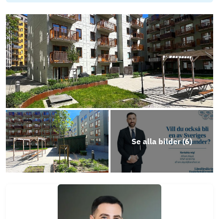
Stadgar (1) (2)
Årsredovisning 2022 (2) (2)
Energideklaration (9)
Se alla bilder (
6
)