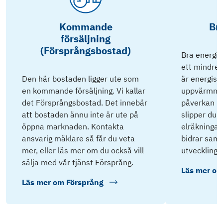
Kommande
Br
försäljning
(Försprångsbostad)
Bra energik
ett mindre 
Den här bostaden ligger ute som
är energisnå
en kommande försäljning. Vi kallar
uppvärmnin
det Försprångsbostad. Det innebär
påverkan på
att bostaden ännu inte är ute på
slipper du 
öppna marknaden. Kontakta
elräkningar 
ansvarig mäklare så får du veta
bidrar samti
mer, eller läs mer om du också vill
utveckling.
sälja med vår tjänst Försprång.
Läs mer o
Läs mer om
Försprång