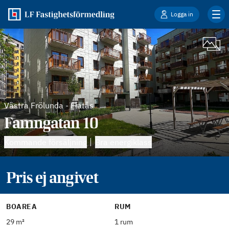
Logga in
Västra Frölunda
-
Flatås
Famngatan 10
Kommande försäljning
Bra energiklass
Pris ej angivet
BOAREA
RUM
29 m²
1 rum