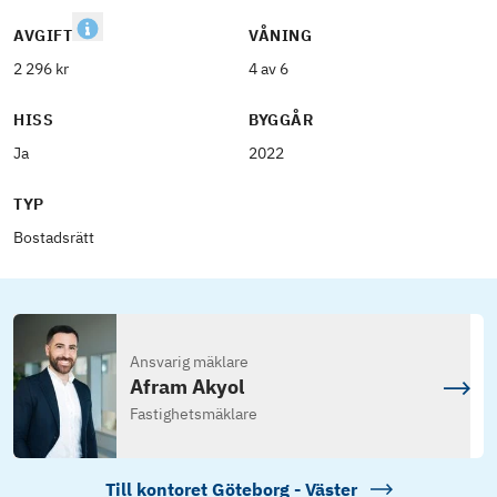
AVGIFT
VÅNING
2 296 kr
4 av 6
HISS
BYGGÅR
Ja
2022
TYP
Bostadsrätt
Ansvarig mäklare
Afram Akyol
Fastighetsmäklare
Till kontoret
Göteborg - Väster