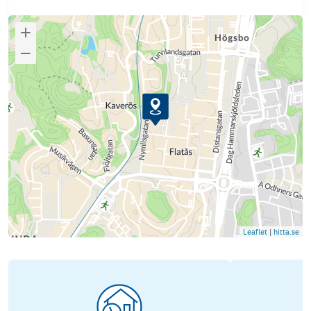
Leaflet
|
hitta.se