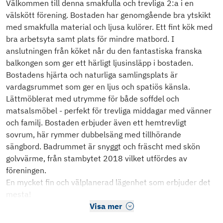
Välkommen till denna smakfulla och trevliga 2:a i en
välskött förening. Bostaden har genomgående bra ytskikt
med smakfulla material och ljusa kulörer. Ett fint kök med
bra arbetsyta samt plats för mindre matbord. I
anslutningen från köket når du den fantastiska franska
balkongen som ger ett härligt ljusinsläpp i bostaden.
Bostadens hjärta och naturliga samlingsplats är
vardagsrummet som ger en ljus och spatiös känsla.
Lättmöblerat med utrymme för både soffdel och
matsalsmöbel - perfekt för trevliga middagar med vänner
och familj. Bostaden erbjuder även ett hemtrevligt
sovrum, här rymmer dubbelsäng med tillhörande
sängbord. Badrummet är snyggt och fräscht med skön
golvvärme, från stambytet 2018 vilket utfördes av
föreningen.
En mycket fin och välplanerad lägenhet som erbjuder det
mesta!
Visa mer