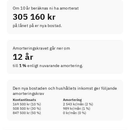
Om 10 år beräknas ni ha amorterat
305 160 kr
på lånet på er nya bostad.
Amorteringskravet går ner om
12 år
till
1 %
enligt nuvarande amortering.
Den nya bostaden och hushållets inkomst ger följande
amorteringskrav
Kontantinsats
Amortering
169 500 kr
(
10
%)
2 543 kr
/mån (
2
%)
508 500 kr
(
30
%)
989 kr
/mån (
1
%)
847 500 kr
(
50
%)
0 kr
/mån (
0
%)