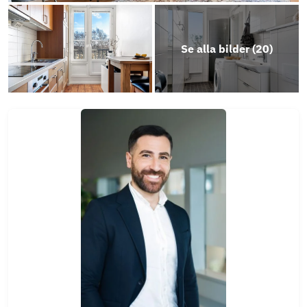
Se alla bilder (
20
)