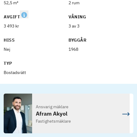
52,5 m²
2 rum
AVGIFT
VÅNING
3 493 kr
3 av 3
HISS
BYGGÅR
Nej
1968
TYP
Bostadsrätt
Ansvarig mäklare
Afram Akyol
Fastighetsmäklare