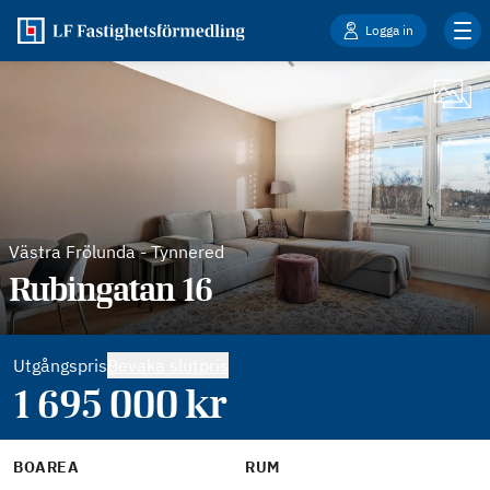
Logga in
Västra Frölunda
-
Tynnered
Rubingatan 16
Utgångspris
Bevaka slutpris
1 695 000
kr
BOAREA
RUM