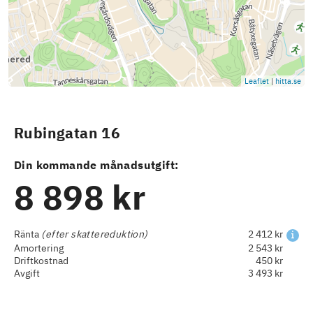
Leaflet
|
hitta.se
Rubingatan 16
Din kommande månadsutgift:
8 898 kr
Ränta
(efter skattereduktion)
2 412 kr
Amortering
2 543 kr
Driftkostnad
450 kr
Avgift
3 493 kr