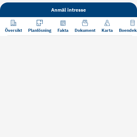
Anmäl intresse
Översikt
Planlösning
Fakta
Dokument
Karta
Boendek
Läs mer