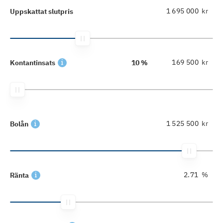
kr
Uppskattat slutpris
kr
Kontantinsats
10 %
kr
Bolån
%
Ränta