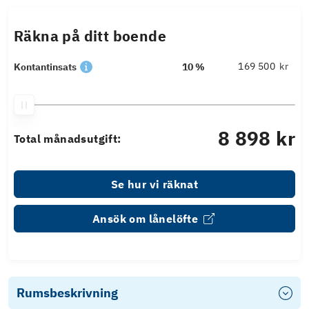
Räkna på ditt boende
kr
Kontantinsats
10 %
8 898 kr
Total månadsutgift:
Se hur vi räknat
Ansök om lånelöfte
Rumsbeskrivning