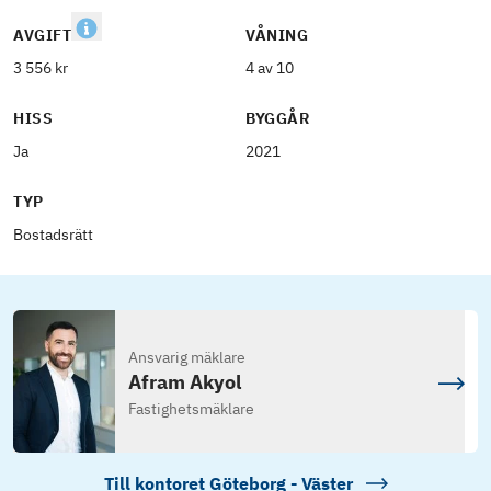
AVGIFT
VÅNING
3 556 kr
4 av 10
HISS
BYGGÅR
Ja
2021
TYP
Bostadsrätt
Ansvarig mäklare
Afram Akyol
Fastighetsmäklare
Till kontoret
Göteborg - Väster