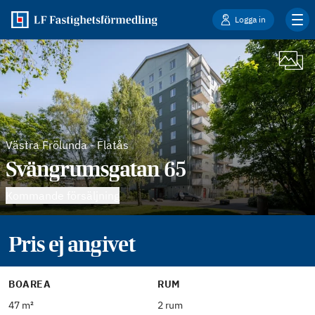
Logga in
Västra Frölunda
-
Flatås
Svängrumsgatan 65
Kommande försäljning
Pris ej angivet
BOAREA
RUM
47 m²
2 rum