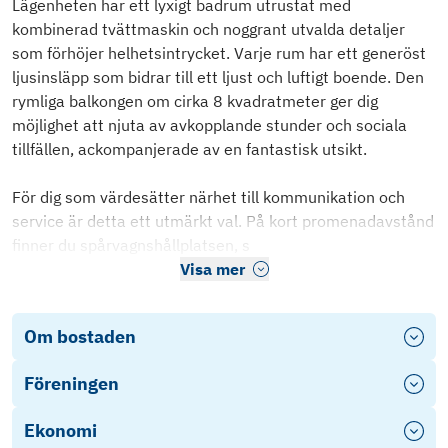
Lägenheten har ett lyxigt badrum utrustat med
kombinerad tvättmaskin och noggrant utvalda detaljer
som förhöjer helhetsintrycket. Varje rum har ett generöst
ljusinsläpp som bidrar till ett ljust och luftigt boende. Den
rymliga balkongen om cirka 8 kvadratmeter ger dig
möjlighet att njuta av avkopplande stunder och sociala
tillfällen, ackompanjerade av en fantastisk utsikt.
För dig som värdesätter närhet till kommunikation och
service är detta ett utmärkt val. På kort promenadavstånd
finner du spårvagnshållplatsen, s
Visa mer
Om bostaden
Föreningen
Ekonomi