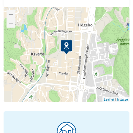
Leaflet
|
hitta.se