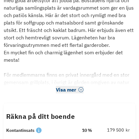
med goda arbetsytor att jobba på. Bostadens hjärta och
naturliga samlingsplats är vardagsrummet som ger en ljus
och patiös känsla. Här är det stort och rymligt med bra
plats för soffgrupp och matsalsbord samt grönskande
utsikt. Ett fräscht och kaklat badrum. Här erbjuds även ett
stort och hemtrevligt sovrum. Lägenheten har bra
förvaringsutrymmen med ett flertal garderober.
En mycket fin och charmig lägenhet som erbjuder det
mesta!
För medlemmarna finns en privat innergård med en stor
gemensam grillplats, i övrigt är gården omgiven av natur
Visa mer
Räkna på ditt boende
kr
Kontantinsats
10 %