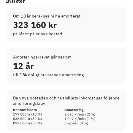
Insikter
Om 10 år beräknas ni ha amorterat
323 160 kr
på lånet på er nya bostad.
Amorteringskravet går ner om
12 år
till
1 %
enligt nuvarande amortering.
Den nya bostaden och hushållets inkomst ger följande
amorteringskrav
Kontantinsats
Amortering
179 500 kr
(
10
%)
2 693 kr
/mån (
2
%)
538 500 kr
(
30
%)
1 047 kr
/mån (
1
%)
897 500 kr
(
50
%)
0 kr
/mån (
0
%)