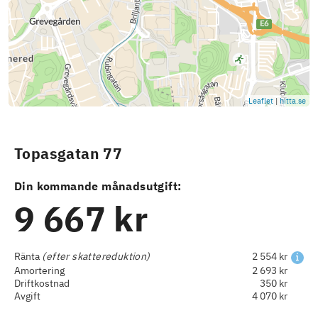
Leaflet
|
hitta.se
Topasgatan 77
Din kommande månadsutgift:
9 667 kr
Ränta
(efter skattereduktion)
2 554 kr
Amortering
2 693 kr
Driftkostnad
350 kr
Avgift
4 070 kr