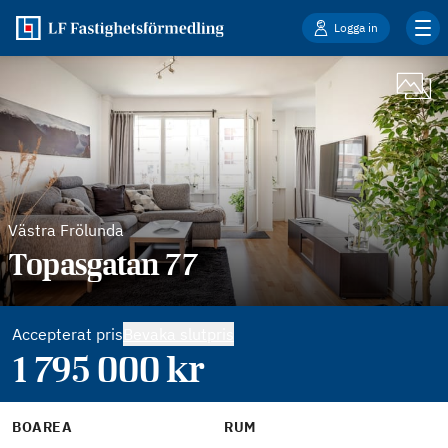
Logga in
Västra Frölunda
Topasgatan 77
Accepterat pris
Bevaka slutpris
1 795 000
kr
BOAREA
RUM