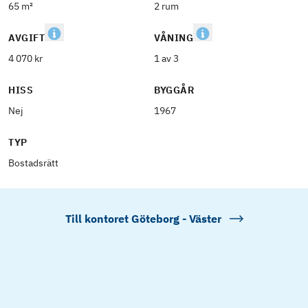
65 m²
2 rum
AVGIFT
VÅNING
4 070 kr
1 av 3
HISS
BYGGÅR
Nej
1967
TYP
Bostadsrätt
Till kontoret
Göteborg - Väster