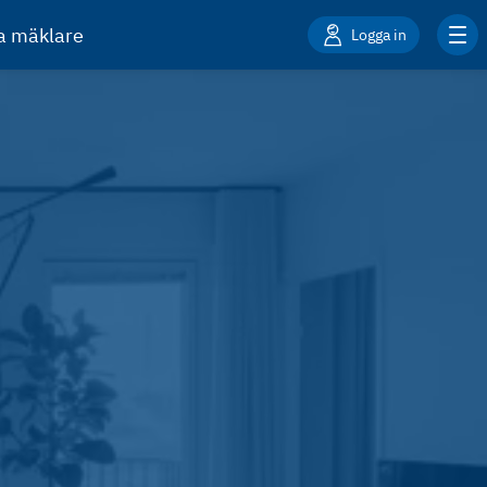
ta mäklare
Logga in