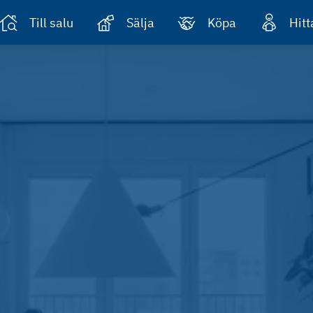
Till salu
Sälja
Köpa
Hit