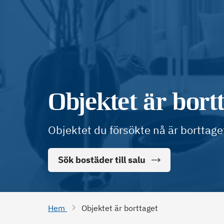
Objektet är bort
Objektet du försökte nå är borttage
Sök bostäder till salu
Hem
Objektet är borttaget