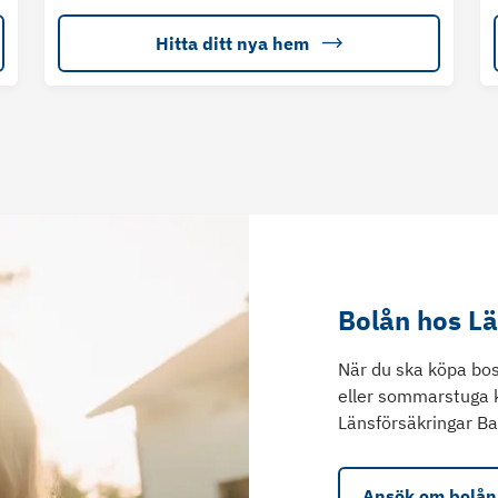
Hitta ditt nya hem
Bolån hos L
När du ska köpa bos
eller sommarstuga 
Länsförsäkringar Ba
Ansök om bolån