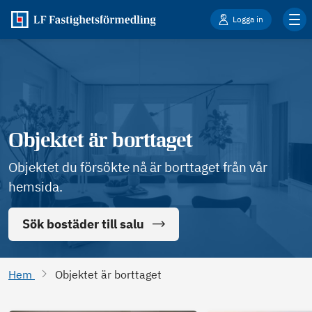
Logga in
Objektet är borttaget
Objektet du försökte nå är borttaget från vår
hemsida.
Sök bostäder till salu
Hem
Objektet är borttaget