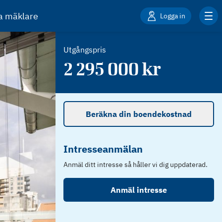
ta mäklare
Logga in
Utgångspris
2 295 000
kr
Beräkna din boendekostnad
Intresseanmälan
Anmäl ditt intresse så håller vi dig uppdaterad.
Anmäl intresse