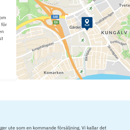
som
 för
en
st
ger ute som en kommande försäljning. Vi kallar det