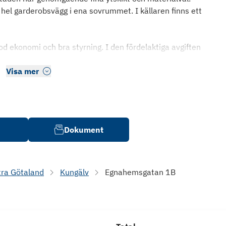
t hel garderobsvägg i ena sovrummet. I källaren finns ett
 god ekonomi och bra styrning. I den fördelaktiga avgiften
Visa mer
Dokument
tra Götaland
Kungälv
Egnahemsgatan 1B