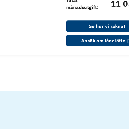
Total
11 0
månadsutgift:
Se hur vi räknat
Ansök om lånelöfte