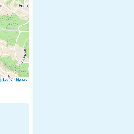
Leaflet
|
hitta.se