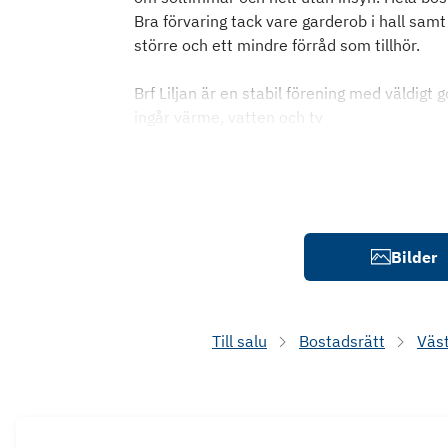
Bra förvaring tack vare garderob i hall sam
större och ett mindre förråd som tillhör.
Brf Liljan är en stabil förening med väldigt
ingår värme, vatten och tv
Bilder
Till salu
Bostadsrätt
Väs