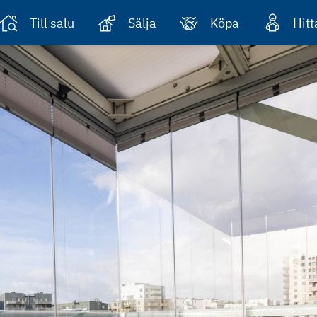
Till salu
Sälja
Köpa
Hit