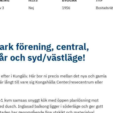
NING
HISS
BYGGÅR
TYP
v 3
Nej
1956
Bostadsrät
rk förening, central,
år och syd/västläge!
fter i Kungälv. Här bor ni precis mellan det nya och gamla
 är långt till vare sig Kongahälla Center/resecentrum eller
61 kvm samsas snyggt kök med öppen planlösning mot
dusch. Inglasad balkong ligger i söderläge och ger gott
taden har genomgående fina ytskikt och materialval.