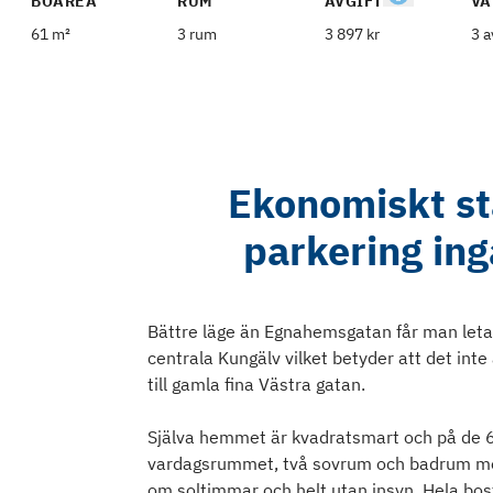
BOAREA
RUM
AVGIFT
VÅ
61 m²
3 rum
3 897 kr
3 a
Ekonomiskt sta
parkering ing
Bättre läge än Egnahemsgatan får man leta e
centrala Kungälv vilket betyder att det inte
till gamla fina Västra gatan.
Själva hemmet är kvadratsmart och på de 
vardagsrummet, två sovrum och badrum med 
om soltimmar och helt utan insyn. Hela bos