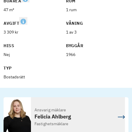
BOAREA
RUM
47 m²
1 rum
AVGIFT
VÅNING
3 309 kr
1 av 3
HISS
BYGGÅR
Nej
1966
TYP
Bostadsrätt
Ansvarig mäklare
Felicia Ahlberg
Fastighetsmäklare