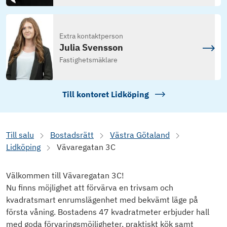
Extra kontaktperson
Julia Svensson
Fastighetsmäklare
Till kontoret
Lidköping
Till salu
Bostadsrätt
Västra Götaland
Lidköping
Vävaregatan 3C
Välkommen till Vävaregatan 3C!
Nu finns möjlighet att förvärva en trivsam och
kvadratsmart enrumslägenhet med bekvämt läge på
första våning. Bostadens 47 kvadratmeter erbjuder hall
med goda förvaringsmöjligheter, praktiskt kök samt