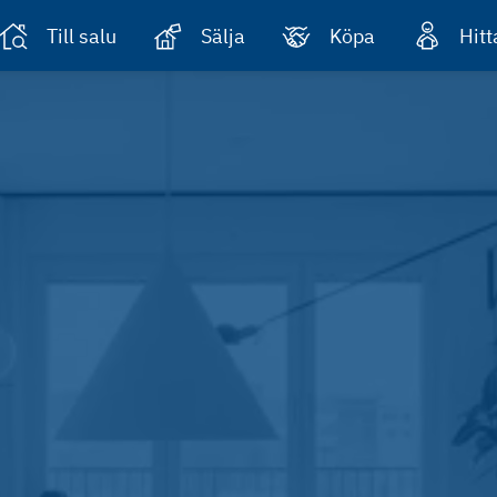
Till salu
Sälja
Köpa
Hit