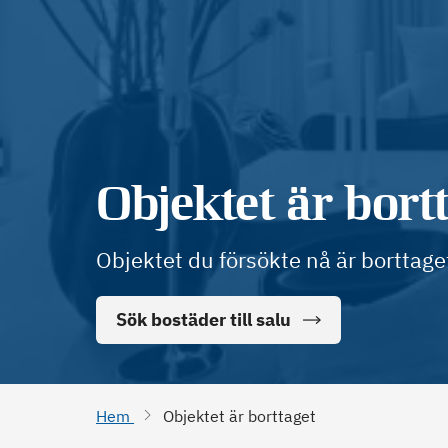
Objektet är bort
Objektet du försökte nå är borttage
Sök bostäder till salu
Hem
Objektet är borttaget