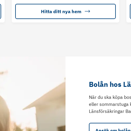
Hitta ditt nya hem
Bolån hos L
När du ska köpa bos
eller sommarstuga 
Länsförsäkringar Ba
Ansök om bolån