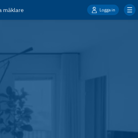
ta mäklare
Logga in