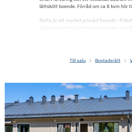
lättskött boende. Förråd om ca 8 kvm hör ti
Detta är ett mycket prisvärt boende i Fiskeb
några av kustens bästa restauranger som B
Till salu
Bostadsrätt