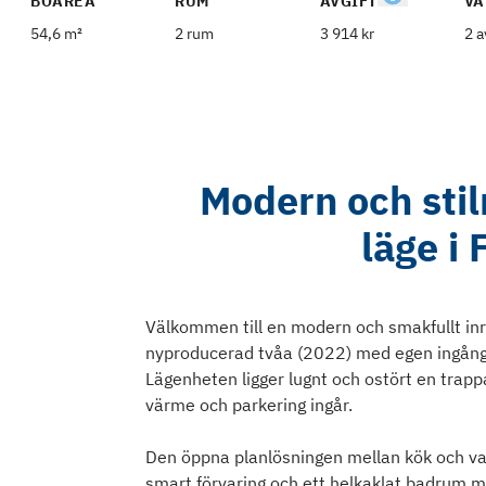
BOAREA
RUM
AVGIFT
VÅ
54,6 m²
2 rum
3 914 kr
2 a
Modern och sti
läge i 
Välkommen till en modern och smakfullt inre
nyproducerad tvåa (2022) med egen ingång, h
Lägenheten ligger lugnt och ostört en trapp
värme och parkering ingår.
Den öppna planlösningen mellan kök och var
smart förvaring och ett helkaklat badrum 