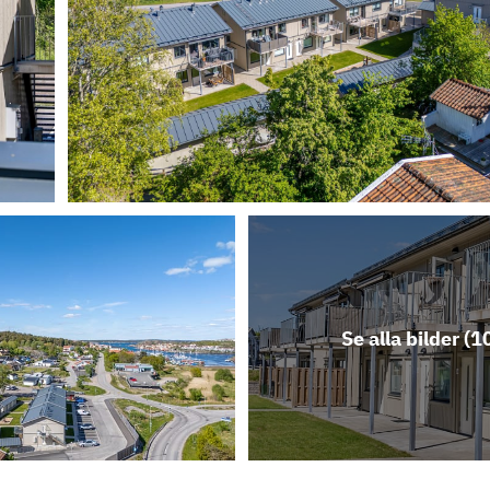
Se alla bilder (
1