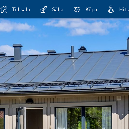
Till salu
Sälja
Köpa
Hit