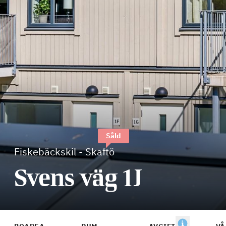
Såld
Fiskebäckskil
-
Skaftö
Svens väg 1J