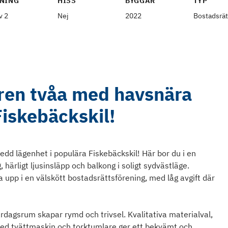
NING
HISS
BYGGÅR
TYP
v 2
Nej
2022
Bostadsrät
lren tvåa med havsnära
Fiskebäckskil!
dd lägenhet i populära Fiskebäckskil! Här bor du i en
ärligt ljusinsläpp och balkong i soligt sydvästläge.
a upp i en välskött bostadsrättsförening, med låg avgift där
dagsrum skapar rymd och trivsel. Kvalitativa materialval,
med tvättmaskin och torktumlare ger ett bekvämt och