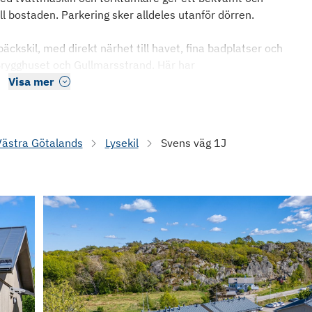
ll bostaden. Parkering sker alldeles utanför dörren.
äckskil, med direkt närhet till havet, fina badplatser och
rygghuset och Gullmarsstrand. Här har
Visa mer
Västra Götalands
Lysekil
Svens väg 1J