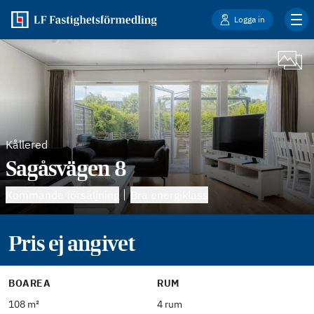
Logga in
Kållered
Sagåsvägen 8
Kommande försäljning
Bra energiklass
Pris ej angivet
BOAREA
RUM
108 m²
4 rum