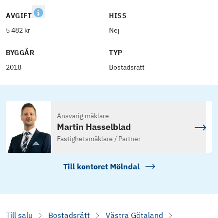
AVGIFT
HISS
5 482 kr
Nej
BYGGÅR
TYP
2018
Bostadsrätt
Ansvarig mäklare
Martin Hasselblad
Fastighetsmäklare / Partner
Till kontoret
Mölndal
Till salu
Bostadsrätt
Västra Götaland