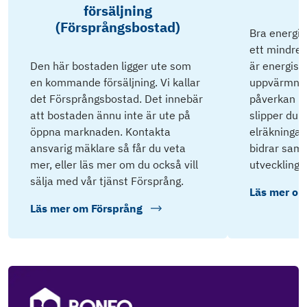
försäljning
(Försprångsbostad)
Bra energik
ett mindre 
Den här bostaden ligger ute som
är energisnå
en kommande försäljning. Vi kallar
uppvärmnin
det Försprångsbostad. Det innebär
påverkan på
att bostaden ännu inte är ute på
slipper du 
öppna marknaden. Kontakta
elräkningar 
ansvarig mäklare så får du veta
bidrar samti
mer, eller läs mer om du också vill
utveckling.
sälja med vår tjänst Försprång.
Läs mer o
Läs mer om
Försprång