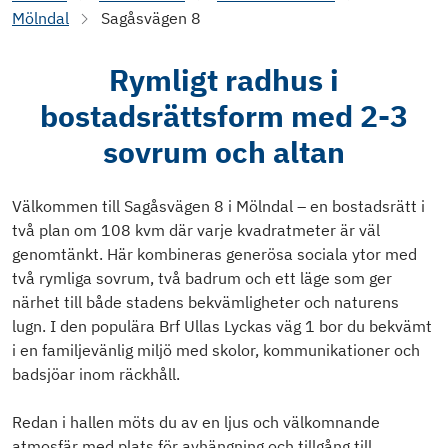
Mölndal
Sagåsvägen 8
Rymligt radhus i
bostadsrättsform med 2-3
sovrum och altan
Välkommen till Sagåsvägen 8 i Mölndal – en bostadsrätt i
två plan om 108 kvm där varje kvadratmeter är väl
genomtänkt. Här kombineras generösa sociala ytor med
två rymliga sovrum, två badrum och ett läge som ger
närhet till både stadens bekvämligheter och naturens
lugn. I den populära Brf Ullas Lyckas väg 1 bor du bekvämt
i en familjevänlig miljö med skolor, kommunikationer och
badsjöar inom räckhåll.
Redan i hallen möts du av en ljus och välkomnande
atmosfär med plats för avhängning och tillgång till