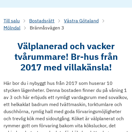
Till salu
Bostadsrätt
Västra Götaland
Mölndal
Brännåsvägen 3
Välplanerad och vacker
tvårummare! Br-hus från
2017 med villakänsla!
Här bor du i nybyggt hus från 2017 som huserar 10
stycken lägenheter. Denna bostaden finner du på våning 1
av 3 och här erbjuds ett rymligt vardagsrum med sovalkov,
ett helkaklat badrum med tvättmaskin, torktumlare och
duschhörna, rymlig hall med goda förvaringsmöjligheter
och trevlig kök med sidoutgång. Köket är välplanerat och
rymmer gott om förvaring bakom vita köksluckor, det