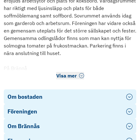
erbjuds arbetsytor och plats för köksbord. Vardagsrummet
har riktigt med ljusinsläpp och plats för både
soffmöblemang samt soffbord. Sovrummet används idag
som garderob och arbetsrum. Föreningen har vidare också
en gemensam uteplats för det större sällskapet och fester.
Gemensamma odlingslådor finns som man kan nyttja för
solmogna tomater på frukostmackan. Parkering finns i
nära anslutning till huset.
På Brännå
Visa mer
Om bostaden
Föreningen
Om Brännås