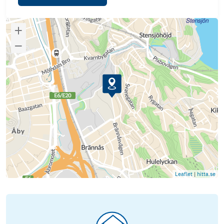
Leaflet
|
hitta.se