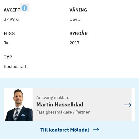
AVGIFT
VÅNING
3 499 kr
1 av 3
HISS
BYGGÅR
Ja
2017
TYP
Bostadsrätt
Ansvarig mäklare
Martin Hasselblad
Fastighetsmäklare / Partner
Till kontoret
Mölndal