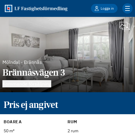
Logga in
Mölndal
-
Brännås
Brännåsvägen 3
Kommande försäljning
Pris ej angivet
BOAREA
RUM
50 m²
2 rum