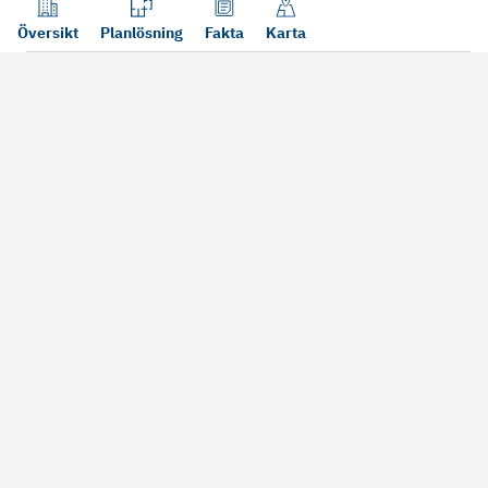
Översikt
Planlösning
Fakta
Karta
Läs mer
Bra att tänka på vid köp
Sälj din bosta
Köper du bostad via oss kan vi
Att sälja sin bostad