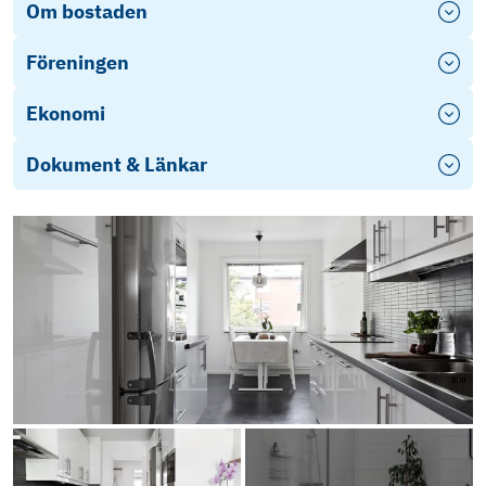
Om bostaden
Föreningen
Ekonomi
Dokument & Länkar
Energideklaration Rullharvsgatan 1A-D & 3A-B
Energideklaration Släpharvsgatan 1A-C & 3
Energideklaration Rullharvsgatan 4A-D
Energideklaration Pinnharvsgatan 2A-E
Energideklaration Pinnharvsgatan 4A-E