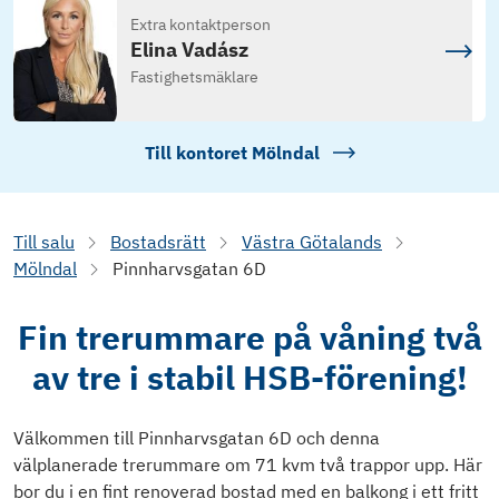
Extra kontaktperson
Elina Vadász
Fastighetsmäklare
Till kontoret
Mölndal
Till salu
Bostadsrätt
Västra Götalands
Mölndal
Pinnharvsgatan 6D
Fin trerummare på våning två
av tre i stabil HSB-förening!
Välkommen till Pinnharvsgatan 6D och denna
välplanerade trerummare om 71 kvm två trappor upp. Här
bor du i en fint renoverad bostad med en balkong i ett fritt