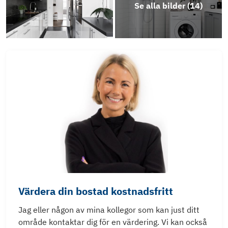
Se alla bilder (
14
)
Energideklaration Släpharvsgatan 5A-E
Årsredovisning 2024
Energideklaration Rullharvsgatan 5A-E
Energideklaration Rullharvsgatan 2A-E
Energideklaration Rullharvsgatan 6A-E
Energideklaration Pinnharvsgatan 6A-E
Värdera din bostad kostnadsfritt
Stadgar
Jag eller någon av mina kollegor som kan just ditt
område kontaktar dig för en värdering. Vi kan också
Årsredovisning 2025