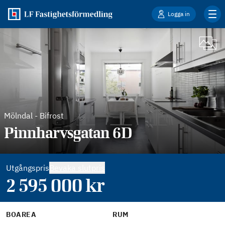
Logga in
Mölndal
-
Bifrost
Pinnharvsgatan 6D
Utgångspris
Bevaka slutpris
2 595 000
kr
BOAREA
RUM