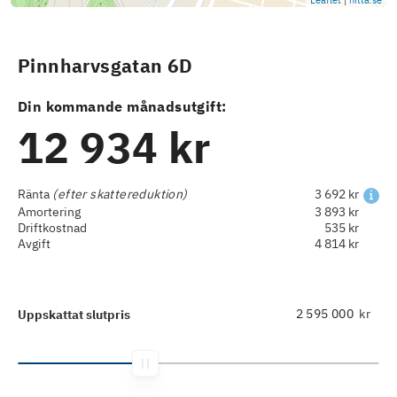
Leaflet
|
hitta.se
Pinnharvsgatan 6D
Din kommande månadsutgift:
12 934 kr
Ränta
(efter skattereduktion)
3 692 kr
Amortering
3 893 kr
Driftkostnad
535 kr
Avgift
4 814 kr
kr
Uppskattat slutpris