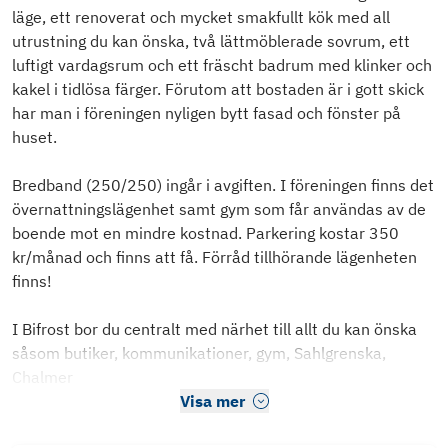
läge, ett renoverat och mycket smakfullt kök med all
utrustning du kan önska, två lättmöblerade sovrum, ett
luftigt vardagsrum och ett fräscht badrum med klinker och
kakel i tidlösa färger. Förutom att bostaden är i gott skick
har man i föreningen nyligen bytt fasad och fönster på
huset.
Bredband (250/250) ingår i avgiften. I föreningen finns det
övernattningslägenhet samt gym som får användas av de
boende mot en mindre kostnad. Parkering kostar 350
kr/månad och finns att få. Förråd tillhörande lägenheten
finns!
I Bifrost bor du centralt med närhet till allt du kan önska
såsom butiker, kommunikationer, gym, Sahlgrenska,
Chalmer
Visa mer