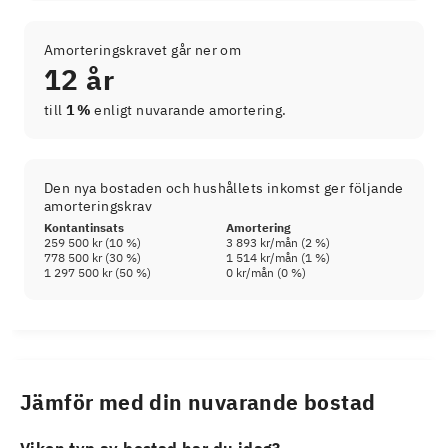
Amorteringskravet går ner om
12 år
till
1 %
enligt nuvarande amortering.
Den nya bostaden och hushållets inkomst ger följande
amorteringskrav
Kontantinsats
Amortering
259 500 kr
(
10
%)
3 893 kr
/mån (
2
%)
778 500 kr
(
30
%)
1 514 kr
/mån (
1
%)
1 297 500 kr
(
50
%)
0 kr
/mån (
0
%)
Jämför med din nuvarande bostad
Viken typ av bostad har du idag?