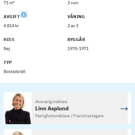
71 m²
3 rum
AVGIFT
VÅNING
4 814 kr
2 av 3
HISS
BYGGÅR
Nej
1970-1971
TYP
Bostadsrätt
Ansvarig mäklare
Linn Asplund
Fastighetsmäklare / Franchisetagare