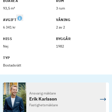
BOAREA
RUM
93,5 m²
3 rum
AVGIFT
VÅNING
6 341 kr
2 av 2
HISS
BYGGÅR
Nej
1982
TYP
Bostadsrätt
Ansvarig mäklare
Erik Karlsson
Fastighetsmäklare