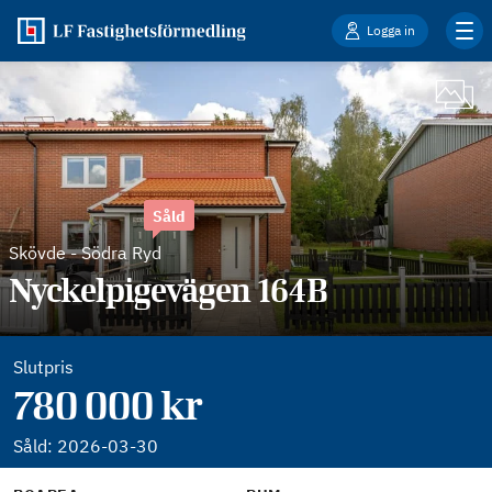
Logga in
Såld
Skövde
-
Södra Ryd
Nyckelpigevägen 164B
Slutpris
780 000 kr
Såld:
2026-03-30