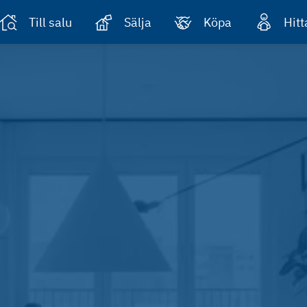
Till salu
Sälja
Köpa
Hit