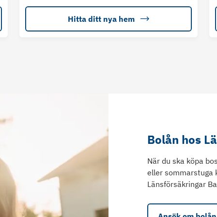
Hitta ditt nya hem
Bolån hos L
När du ska köpa bos
eller sommarstuga 
Länsförsäkringar Ba
Ansök om bolån