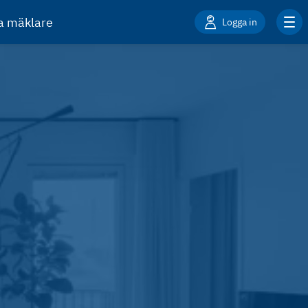
ta mäklare
Logga in