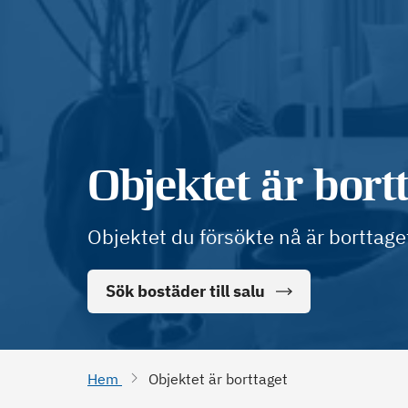
Objektet är bort
Objektet du försökte nå är borttage
Sök bostäder till salu
Hem
Objektet är borttaget