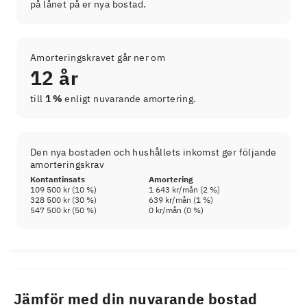
på lånet på er nya bostad.
Amorteringskravet går ner om
12 år
till
1 %
enligt nuvarande amortering.
Den nya bostaden och hushållets inkomst ger följande
amorteringskrav
Kontantinsats
Amortering
109 500 kr
(
10
%)
1 643 kr
/mån (
2
%)
328 500 kr
(
30
%)
639 kr
/mån (
1
%)
547 500 kr
(
50
%)
0 kr
/mån (
0
%)
Jämför med din nuvarande bostad