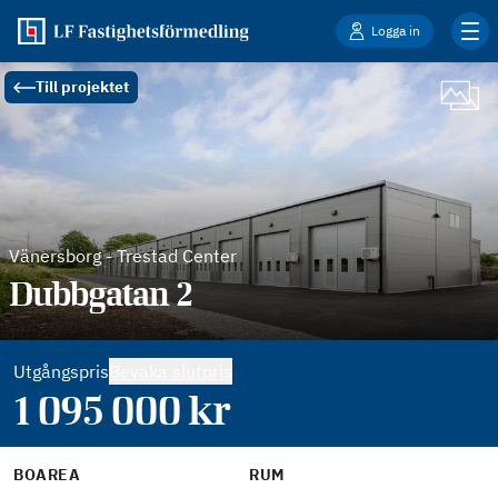
Logga in
Till projektet
Vänersborg
-
Trestad Center
Dubbgatan 2
Utgångspris
Bevaka slutpris
1 095 000
kr
BOAREA
RUM