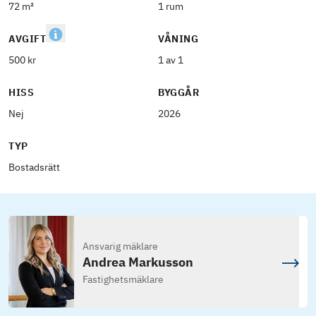
72 m²
1 rum
AVGIFT
VÅNING
500 kr
1 av 1
HISS
BYGGÅR
Nej
2026
TYP
Bostadsrätt
Ansvarig mäklare
Andrea Markusson
Fastighetsmäklare