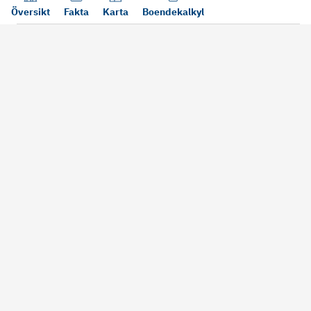
Översikt
Fakta
Karta
Boendekalkyl
Läs mer
Bra att tänka på vid köp
Sälj din bosta
Köper du bostad via oss kan vi
Att sälja sin bostad