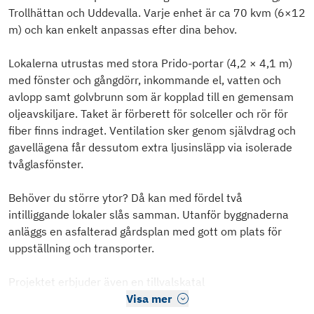
Trollhättan och Uddevalla. Varje enhet är ca 70 kvm (6×12
m) och kan enkelt anpassas efter dina behov.
Lokalerna utrustas med stora Prido-portar (4,2 × 4,1 m)
med fönster och gångdörr, inkommande el, vatten och
avlopp samt golvbrunn som är kopplad till en gemensam
oljeavskiljare. Taket är förberett för solceller och rör för
fiber finns indraget. Ventilation sker genom självdrag och
gavellägena får dessutom extra ljusinsläpp via isolerade
tvåglasfönster.
Behöver du större ytor? Då kan med fördel två
intilliggande lokaler slås samman. Utanför byggnaderna
anläggs en asfalterad gårdsplan med gott om plats för
uppställning och transporter.
Projektet erbjuder även en tillvalskatal
Visa mer