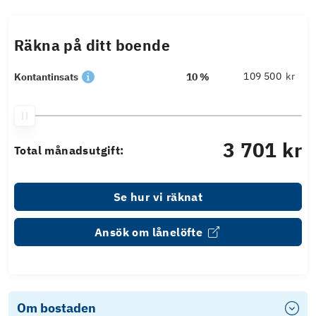
Räkna på ditt boende
kr
Kontantinsats
10 %
3 701 kr
Total månadsutgift:
Se hur vi räknat
Ansök om lånelöfte
Om bostaden