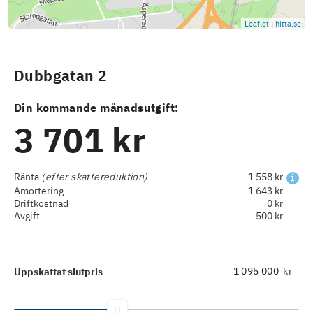
Leaflet
|
hitta.se
Dubbgatan 2
Din kommande månadsutgift:
3 701 kr
Ränta
(efter skattereduktion)
1 558 kr
Amortering
1 643 kr
Driftkostnad
0 kr
Avgift
500 kr
kr
Uppskattat slutpris