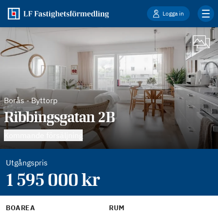
Logga in
Borås
-
Byttorp
Ribbingsgatan 2B
Kommande försäljning
Utgångspris
1 595 000
kr
BOAREA
RUM