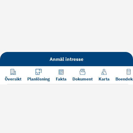
Anmäl intresse
Översikt
Planlösning
Fakta
Dokument
Karta
Boendek
Läs mer