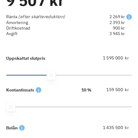
9 507 kr
Ränta
(efter skattereduktion)
2 269 kr
Amortering
2 393 kr
Driftkostnad
900 kr
Avgift
3 945 kr
kr
Uppskattat slutpris
kr
Kontantinsats
10 %
kr
Bolån