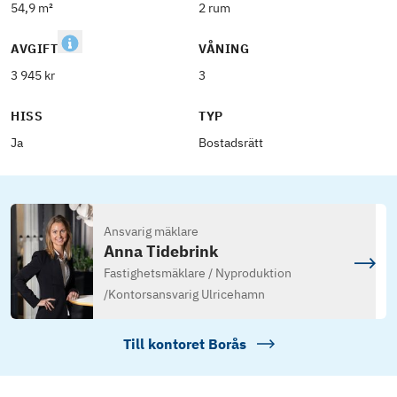
54,9 m²
2 rum
AVGIFT
VÅNING
3 945 kr
3
HISS
TYP
Ja
Bostadsrätt
Ansvarig mäklare
Anna Tidebrink
Fastighetsmäklare / Nyproduktion
/
Kontorsansvarig Ulricehamn
Till kontoret
Borås