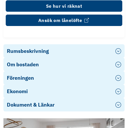
Se hur vi räknat
Ansök om lånelöfte
Rumsbeskrivning
Om bostaden
Föreningen
Ekonomi
Dokument & Länkar
Frågelistan