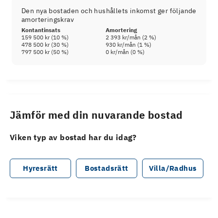
Den nya bostaden och hushållets inkomst ger följande
amorteringskrav
Kontantinsats
Amortering
159 500 kr
(
10
%)
2 393 kr
/mån (
2
%)
478 500 kr
(
30
%)
930 kr
/mån (
1
%)
797 500 kr
(
50
%)
0 kr
/mån (
0
%)
Jämför med din nuvarande bostad
Viken typ av bostad har du idag?
Hyresrätt
Bostadsrätt
Villa/Radhus