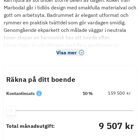
kan njuta av sol under större delen av dagen. Köket från
Marbodal går i tidlös design med smakfulla materialval och
gott om arbetsyta. Badrummet är elegant utformat och
rymmer en praktisk tvättdel som gör vardagen smidig.
Genomgående ekparkett och målade väggar i neutrala
toner skapar en harmonisk bas att inreda efter.
Förvaringen är väl tilltagen med flera garderober oc
Visa mer
Räkna på ditt boende
kr
Kontantinsats
10 %
9 507 kr
Total månadsutgift: