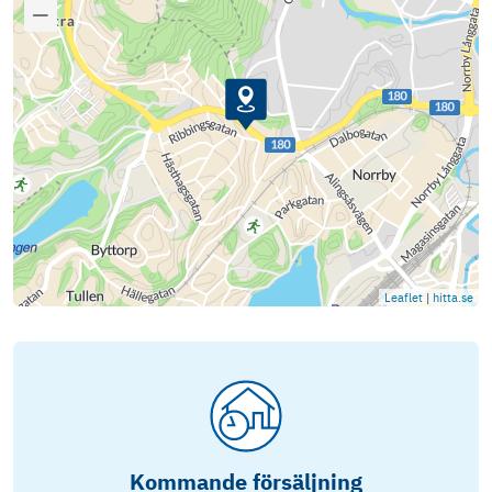
Leaflet
|
hitta.se
Kommande försäljning