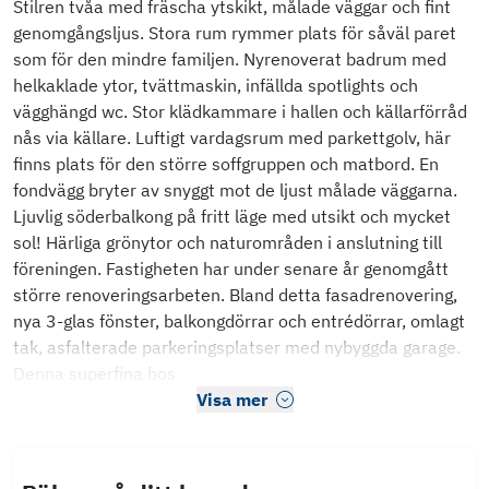
Stilren tvåa med fräscha ytskikt, målade väggar och fint
genomgångsljus. Stora rum rymmer plats för såväl paret
som för den mindre familjen. Nyrenoverat badrum med
helkaklade ytor, tvättmaskin, infällda spotlights och
vägghängd wc. Stor klädkammare i hallen och källarförråd
nås via källare. Luftigt vardagsrum med parkettgolv, här
finns plats för den större soffgruppen och matbord. En
fondvägg bryter av snyggt mot de ljust målade väggarna.
Ljuvlig söderbalkong på fritt läge med utsikt och mycket
sol! Härliga grönytor och naturområden i anslutning till
föreningen. Fastigheten har under senare år genomgått
större renoveringsarbeten. Bland detta fasadrenovering,
nya 3-glas fönster, balkongdörrar och entrédörrar, omlagt
tak, asfalterade parkeringsplatser med nybyggda garage.
Denna superfina bos
Visa mer