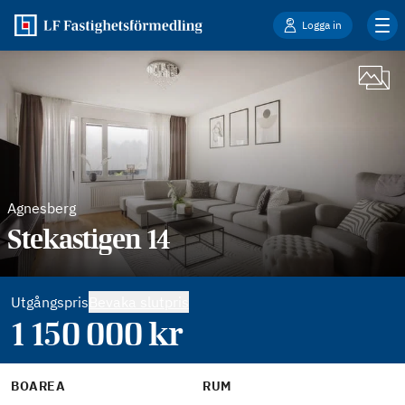
Logga in
Agnesberg
Stekastigen 14
Utgångspris
Bevaka slutpris
1 150 000
kr
BOAREA
RUM