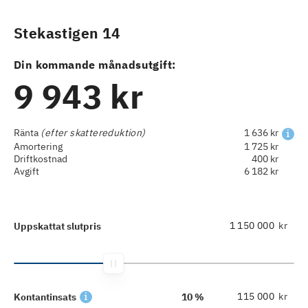
Stekastigen 14
Din kommande månadsutgift:
9 943 kr
Ränta
(efter skattereduktion)
1 636 kr
Amortering
1 725 kr
Driftkostnad
400 kr
Avgift
6 182 kr
kr
Uppskattat slutpris
kr
Kontantinsats
10 %