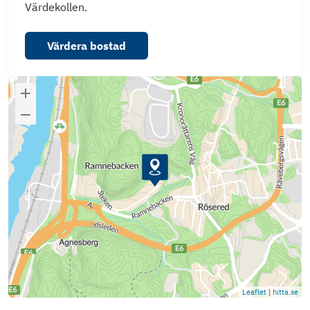
Värdekollen.
Värdera bostad
Leaflet
|
hitta.se