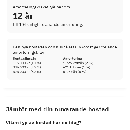
Amorteringskravet går ner om
12 år
till
1 %
enligt nuvarande amortering.
Den nya bostaden och hushållets inkomst ger följande
amorteringskrav
Kontantinsats
Amortering
115 000 kr
(
10
%)
1 725 kr
/mån (
2
%)
345 000 kr
(
30
%)
671 kr
/mån (
1
%)
575 000 kr
(
50
%)
0 kr
/mån (
0
%)
Jämför med din nuvarande bostad
Viken typ av bostad har du idag?