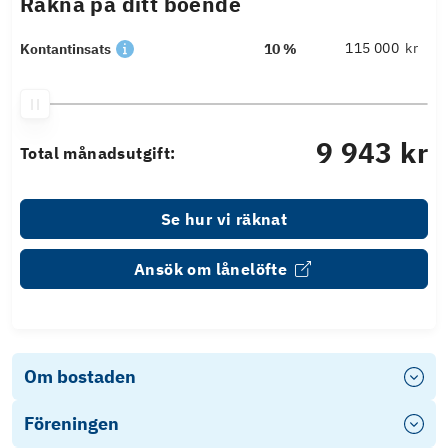
Räkna på ditt boende
kr
Kontantinsats
10 %
9 943 kr
Total månadsutgift:
Se hur vi räknat
Ansök om lånelöfte
Om bostaden
Föreningen