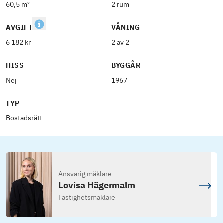
60,5 m²
2 rum
AVGIFT
VÅNING
6 182 kr
2 av 2
HISS
BYGGÅR
Nej
1967
TYP
Bostadsrätt
Ansvarig mäklare
Lovisa Hägermalm
Fastighetsmäklare