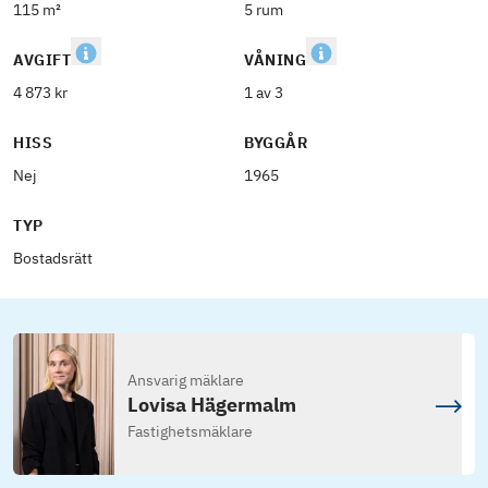
115 m²
5 rum
AVGIFT
VÅNING
4 873 kr
1 av 3
HISS
BYGGÅR
Nej
1965
TYP
Bostadsrätt
Ansvarig mäklare
Lovisa Hägermalm
Fastighetsmäklare