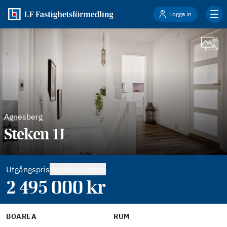
Logga in
Agnesberg
Steken 1J
Utgångspris
Bevaka slutpris
2 495 000
kr
BOAREA
RUM