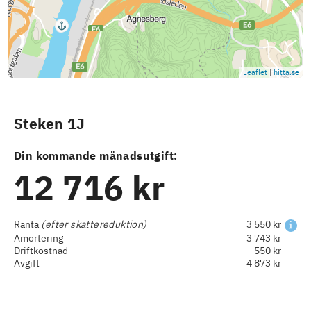
Leaflet
|
hitta.se
Steken 1J
Din kommande månadsutgift:
12 716 kr
Ränta
(efter skattereduktion)
3 550 kr
Amortering
3 743 kr
Driftkostnad
550 kr
Avgift
4 873 kr