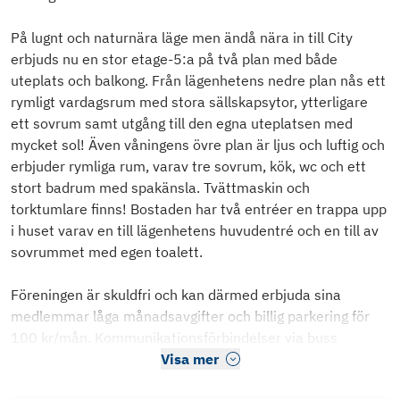
På lugnt och naturnära läge men ändå nära in till City
erbjuds nu en stor etage-5:a på två plan med både
uteplats och balkong. Från lägenhetens nedre plan nås ett
rymligt vardagsrum med stora sällskapsytor, ytterligare
ett sovrum samt utgång till den egna uteplatsen med
mycket sol! Även våningens övre plan är ljus och luftig och
erbjuder rymliga rum, varav tre sovrum, kök, wc och ett
stort badrum med spakänsla. Tvättmaskin och
torktumlare finns! Bostaden har två entréer en trappa upp
i huset varav en till lägenhetens huvudentré och en till av
sovrummet med egen toalett.
Föreningen är skuldfri och kan därmed erbjuda sina
medlemmar låga månadsavgifter och billig parkering för
100 kr/mån. Kommunikationsförbindelser via buss
Visa mer