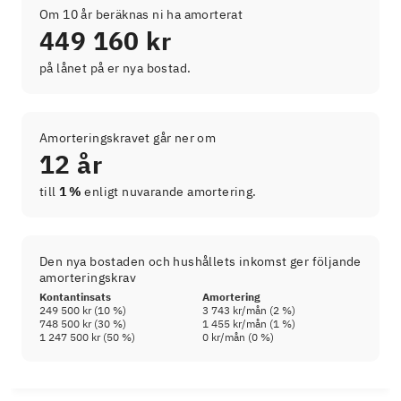
Om 10 år beräknas ni ha amorterat
449 160 kr
på lånet på er nya bostad.
Amorteringskravet går ner om
12 år
till
1 %
enligt nuvarande amortering.
Den nya bostaden och hushållets inkomst ger följande
amorteringskrav
Kontantinsats
Amortering
249 500 kr
(
10
%)
3 743 kr
/mån (
2
%)
748 500 kr
(
30
%)
1 455 kr
/mån (
1
%)
1 247 500 kr
(
50
%)
0 kr
/mån (
0
%)