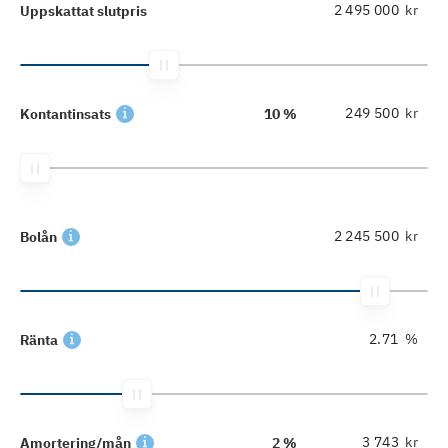
kr
Uppskattat slutpris
kr
Kontantinsats
10 %
kr
Bolån
%
Ränta
kr
Amortering/mån
2 %