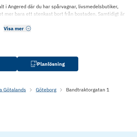
alt i Angered där du har spårvagnar, livsmedelsbutiker,
t mer bara ett stenkast bort från bostaden. Samtidigt är
Visa mer
Planlösning
a Götalands
Göteborg
Bandtraktorgatan 1