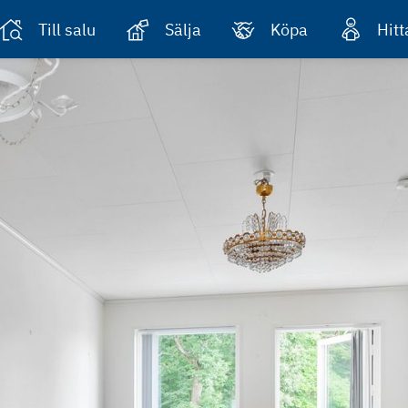
Till salu
Sälja
Köpa
Hit