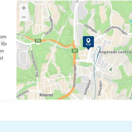
som
 för
en
st