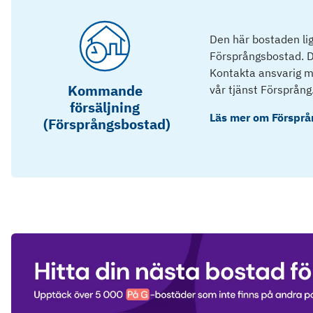
Den här bostaden lig
Försprångsbostad. D
Kontakta ansvarig mä
Kommande
vår tjänst Försprång
försäljning
Läs mer om
Försprå
(Försprångsbostad)