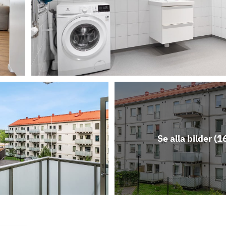
Se alla bilder (
1