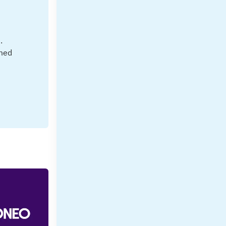
.
 med