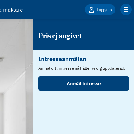
ta mäklare
Logga in
Pris ej angivet
Intresseanmälan
Anmäl ditt intresse så håller vi dig uppdaterad.
Anmäl intresse