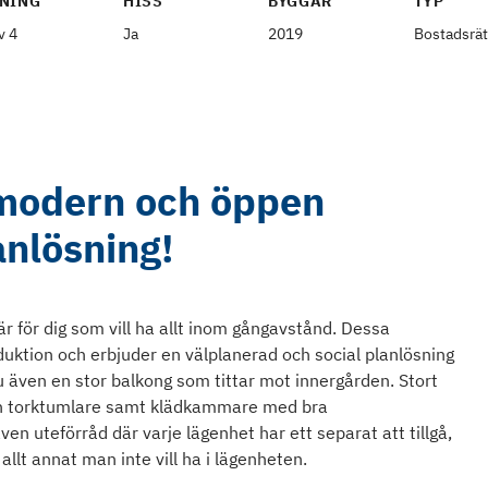
NING
HISS
BYGGÅR
TYP
v 4
Ja
2019
Bostadsrät
modern och öppen
anlösning!
är för dig som vill ha allt inom gångavstånd. Dessa
ktion och erbjuder en välplanerad och social planlösning
 även en stor balkong som tittar mot innergården. Stort
ch torktumlare samt klädkammare med bra
ven uteförråd där varje lägenhet har ett separat att tillgå,
allt annat man inte vill ha i lägenheten.