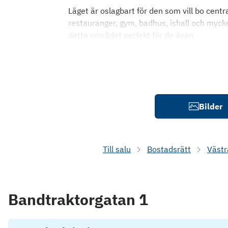
Läget är oslagbart för den som vill bo centr
restauranger, gym, badhus, ishall och mycke
detta området perfekt för de även
Bilder
Till salu
Bostadsrätt
Västr
Bandtraktorgatan 1