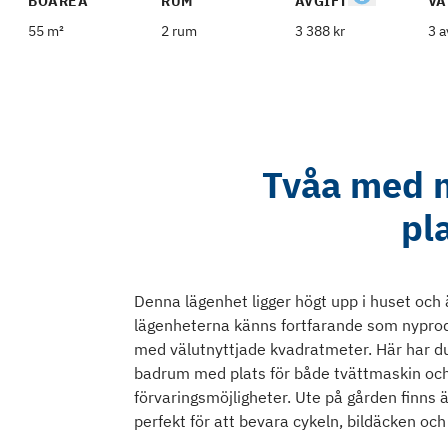
BOAREA
RUM
AVGIFT
VÅ
55 m²
2 rum
3 388 kr
3 a
Tvåa med 
pl
Denna lägenhet ligger högt upp i huset och 
lägenheterna känns fortfarande som nyprodu
med välutnyttjade kvadratmeter. Här har du
badrum med plats för både tvättmaskin o
förvaringsmöjligheter. Ute på gården finns ä
perfekt för att bevara cykeln, bildäcken och 