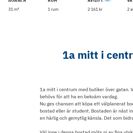
BOAREA
RUM
AVGIFT
VÅ
31 m²
1 rum
2 161 kr
2 a
1a mitt i cen
1a mitt i centrum med butiker över gatan. V
behövs för att ha en bekväm vardag.
Nu ges chansen att köpa ett välplanerat boe
bostad eller är student. Bostaden är näst in
en härlig och gemytlig känsla. Det som bidra
Väl inne i denna bostad möts ni av fina ytsk