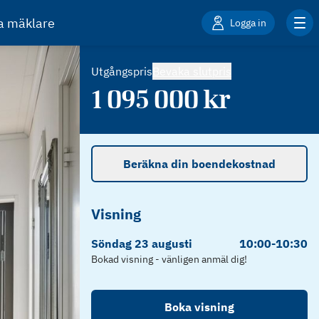
ta mäklare
Logga in
Utgångspris
Bevaka slutpris
1 095 000
kr
Beräkna din boendekostnad
Visning
Söndag
23
augusti
10:00
-
10:30
Bokad visning - vänligen anmäl dig!
Boka visning