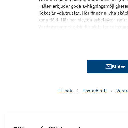
Hallen erbjuder goda avhägningsmöjlighete
Köket är välutrustat. Här finner ni vita skå
kanalfläkt. Här har ni goda arbetsytor samt 
Vardagsrummet erbjuder plats för soffgrupp
Bilder
Till salu
Bostadsrätt
Västr