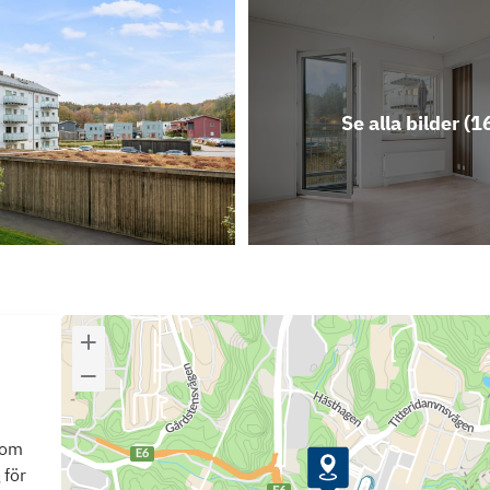
Se alla bilder (
1
som
 för