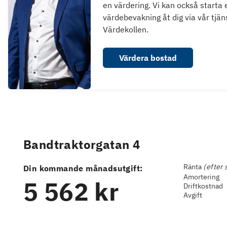
en värdering. Vi kan också starta 
värdebevakning åt dig via vår tjän
Värdekollen.
Värdera bostad
Bandtraktorgatan 4
Ränta
(efter 
Din kommande månadsutgift:
Amortering
5 562 kr
Driftkostnad
Avgift