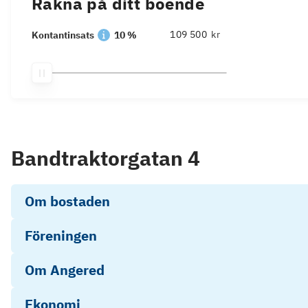
Räkna på ditt boende
kr
Kontantinsats
10 %
Bandtraktorgatan 4
Om bostaden
Föreningen
Om Angered
Ekonomi