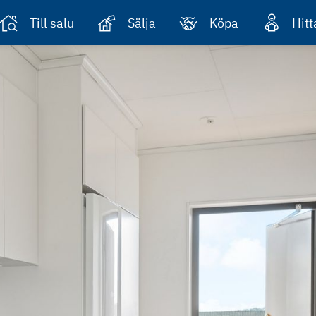
Till salu
Sälja
Köpa
Hit