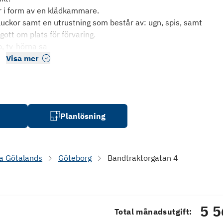
r i form av en klädkammare.
pluckor samt en utrustning som består av: ugn, spis, samt
gott om plats för förvaring.
, tv-hörna sa
Visa mer
Planlösning
a Götalands
Göteborg
Bandtraktorgatan 4
5 5
Total månadsutgift: