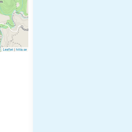
Leaflet
|
hitta.se