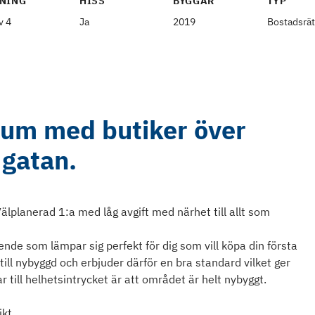
NING
HISS
BYGGÅR
TYP
v 4
Ja
2019
Bostadsrät
trum med butiker över
gatan.
älplanerad 1:a med låg avgift med närhet till allt som
nde som lämpar sig perfekt för dig som vill köpa din första
till nybyggd och erbjuder därför en bra standard vilket ger
r till helhetsintrycket är att området är helt nybyggt.
ikt.