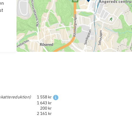
en
st
skattereduktion)
1 558 kr
1 643 kr
200 kr
2 161 kr