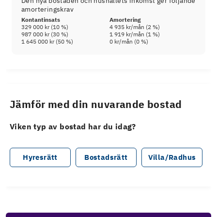
Den nya bostaden och hushållets inkomst ger följande
amorteringskrav
Kontantinsats
Amortering
329 000 kr
(
10
%)
4 935 kr
/mån (
2
%)
987 000 kr
(
30
%)
1 919 kr
/mån (
1
%)
1 645 000 kr
(
50
%)
0 kr
/mån (
0
%)
Jämför med din nuvarande bostad
Viken typ av bostad har du idag?
Hyresrätt
Bostadsrätt
Villa/Radhus