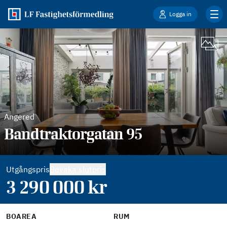
Logga in
Angered
Bandtraktorgatan 95
Utgångspris
Bevaka slutpris
3 290 000
kr
BOAREA
RUM