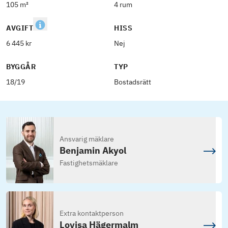
105 m²
4 rum
AVGIFT
HISS
6 445 kr
Nej
BYGGÅR
TYP
18/19
Bostadsrätt
Ansvarig mäklare
Benjamin Akyol
Fastighetsmäklare
Extra kontaktperson
Lovisa Hägermalm