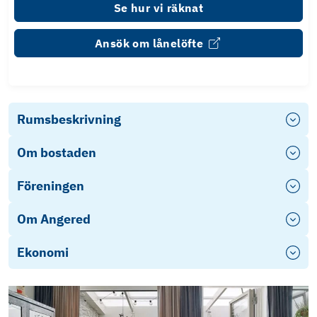
Se hur vi räknat
Ansök om lånelöfte
Rumsbeskrivning
Om bostaden
Föreningen
Om Angered
Ekonomi