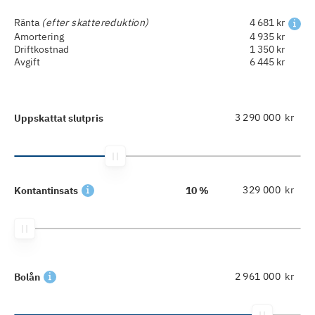
Ränta
(efter skattereduktion)
4 681 kr
Amortering
4 935 kr
Driftkostnad
1 350 kr
Avgift
6 445 kr
kr
Uppskattat slutpris
kr
Kontantinsats
10 %
kr
Bolån