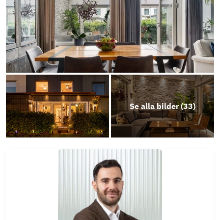
Se alla bilder (
33
)