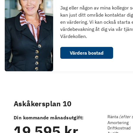
Jag eller någon av mina kollegor 
kan just ditt område kontaktar dig
en värdering. Vi kan också starta 
värdebevakning åt dig via vår tjän
Värdekollen.
Värdera bostad
Askåkersplan 10
Ränta
(efter 
Din kommande månadsutgift:
Amortering
19 595 kr
Driftkostnad