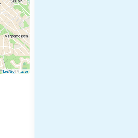
Leaflet
|
hitta.se