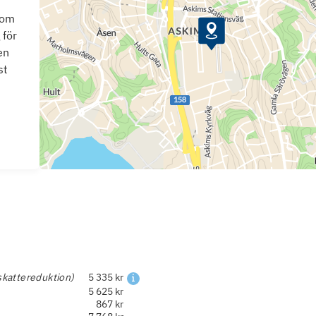
som
 för
en
st
skattereduktion)
5 335 kr
5 625 kr
867 kr