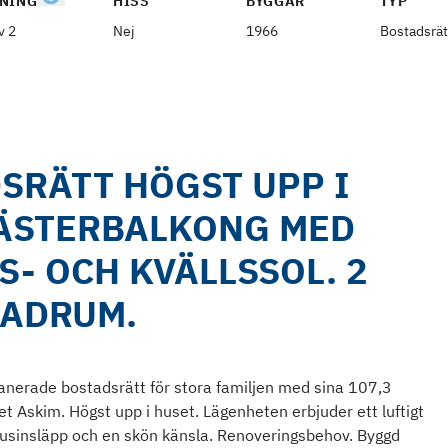
NING
HISS
BYGGÅR
TYP
v 2
Nej
1966
Bostadsrät
SRÄTT HÖGST UPP I
VÄSTERBALKONG MED
- OCH KVÄLLSSOL. 2
ADRUM.
nerade bostadsrätt för stora familjen med sina 107,3
et Askim. Högst upp i huset. Lägenheten erbjuder ett luftigt
a ljusinsläpp och en skön känsla. Renoveringsbehov. Byggd