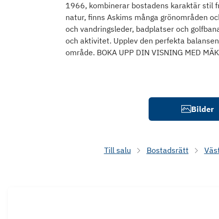
1966, kombinerar bostadens karaktär stil f
natur, finns Askims många grönområden och
och vandringsleder, badplatser och golfbana
och aktivitet. Upplev den perfekta balansen
område. BOKA UPP DIN VISNING MED MÄK
Bilder
Till salu
Bostadsrätt
Väs