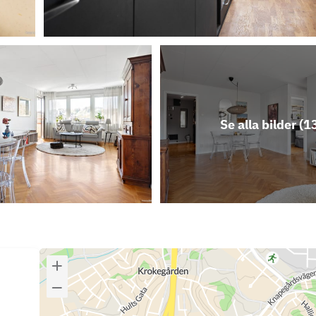
Se alla bilder (
1