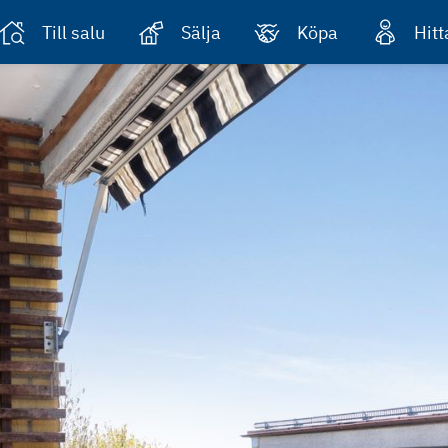
Till salu
Sälja
Köpa
Hit