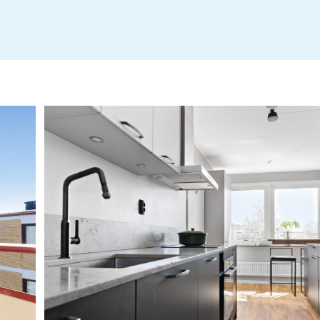
Årsredovisning
fragelista-publik_2026-05-08_15-06