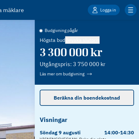
ta mäklare
Logga in
Budgivning pågår
Högsta bud
Bevaka slutpris
3 300 000
kr
Utgångspris:
3 750 000
kr
Läs mer om budgivning
Beräkna din boendekostnad
Visningar
Söndag
9
augusti
14:00
-
14:30