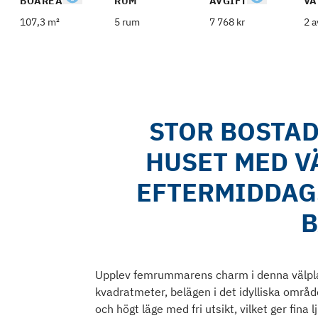
BOAREA
RUM
AVGIFT
VÅ
107,3 m²
5 rum
7 768 kr
2 a
STOR BOSTAD
HUSET MED 
EFTERMIDDAGS
B
Upplev femrummarens charm i denna välpla
kvadratmeter, belägen i det idylliska områd
och högt läge med fri utsikt, vilket ger fin