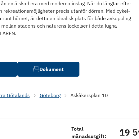
rån en älskad era med moderna inslag. När du längtar efter
 rekreationsmöjligheter precis utanför dörren. Med cykel-
 runt hörnet, är detta en idealisk plats för både avkoppling
 mellan stadens och naturens lockelser i detta lugna
LAREN.
Dokument
tra Götalands
Göteborg
Askåkersplan 10
Total
19 5
månadsutgift: