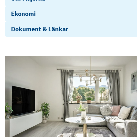
Ekonomi
Dokument & Länkar
Digital prospekt
Energideklaration Gröna gatan 41-57
Årsredovisning Blåsut 2025
Objektsbeskrivning