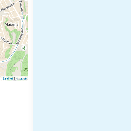
Leaflet
|
hitta.se