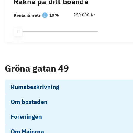
Räkna på ditt boende
kr
Kontantinsats
10 %
Gröna gatan 49
Rumsbeskrivning
Om bostaden
Föreningen
Om Majorna