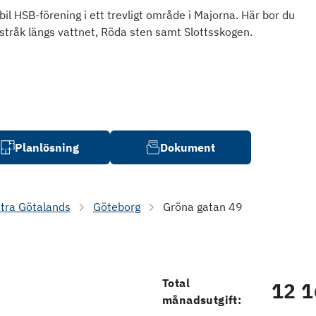
il HSB-förening i ett trevligt område i Majorna. Här bor du
kstråk längs vattnet, Röda sten samt Slottsskogen.
Planlösning
Dokument
tra Götalands
Göteborg
Gröna gatan 49
Total
12 1
månadsutgift: