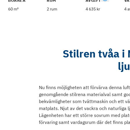
BOAREA
RUM
AVGIFT
VÅ
60 m²
2 rum
4 635 kr
4 a
Stilren tvåa 
lj
Nu finns möjligheten att förvärva denna lu
genomgående stilrena materialval samt goda
bekvämligheter som tvättmaskin och ett vä
matplats. Njut av det vackra och naturliga
Lägenheten har ett större sovrum med plat
förvaring samt vardagsrum där det finns pl