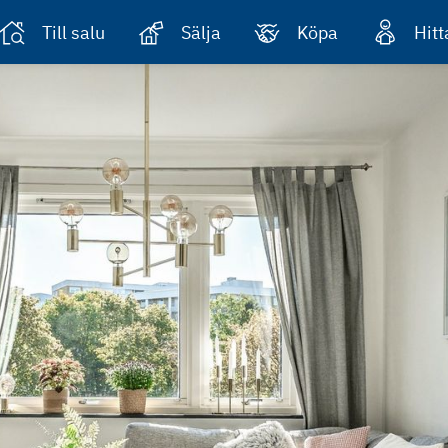
Till salu
Sälja
Köpa
Hit