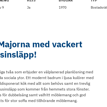
NING
HISS
BYGGÅR
TYP
v 9
Ja
1970
Bostadsrät
i Majorna med vackert
usinsläpp!
ftiga tvåa som erbjuder en välplanerad planlösning med
 sociala ytor. Ett modernt badrum i ljusa kulörer med
ldisponerat kök med allt som behövs samt en trevlig
 ljusinsläpp som kommer från hemmets stora fönster.
s för dubbelsäng samt valfritt möblemang och god
ats för stor soffa med tillhörande möblemang.