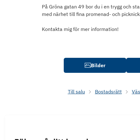
På Gröna gatan 49 bor du i en trygg och stab
med närhet till fina promenad- och picknic
Kontakta mig för mer information!
Bilder
Till salu
Bostadsrätt
Väs