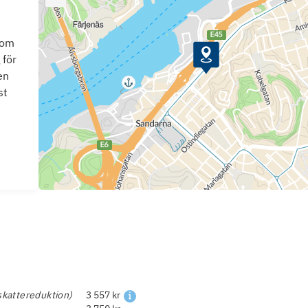
som
 för
en
st
skattereduktion)
3 557 kr