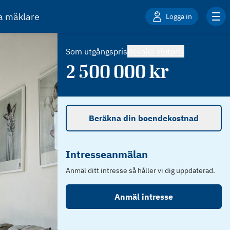
ta mäklare
Logga in
Som utgångspris
Bevaka slutpris
2 500 000
kr
Beräkna din boendekostnad
Intresseanmälan
Anmäl ditt intresse så håller vi dig uppdaterad.
Anmäl intresse