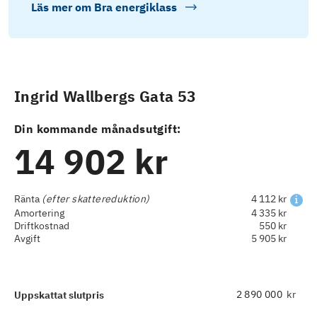
Läs mer om
Bra energiklass
Ingrid Wallbergs Gata 53
Din kommande månadsutgift:
14 902 kr
Ränta
(efter skattereduktion)
4 112 kr
Amortering
4 335 kr
Driftkostnad
550 kr
Avgift
5 905 kr
kr
Uppskattat slutpris