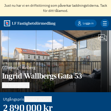
Just nu har vi en driftstörning som påverkar laddningstiderna. Tack
för ditt tålamod.
Logga in
Göteborg
-
Kviberg
Ingrid Wallbergs Gata 53
Bra energiklass
Utgångspris
Bevaka slutpris
2 890 000
kr