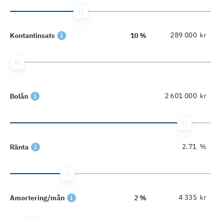
kr
Kontantinsats
10 %
kr
Bolån
%
Ränta
kr
Amortering/mån
2 %