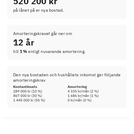
520 200 kr
på lånet på er nya bostad.
Amorteringskravet går ner om
12 år
till
1 %
enligt nuvarande amortering.
Den nya bostaden och hushållets inkomst ger följande
amorteringskrav
Kontantinsats
Amortering
289 000 kr
(
10
%)
4 335 kr
/mån (
2
%)
867 000 kr
(
30
%)
1 686 kr
/mån (
1
%)
1 445 000 kr
(
50
%)
0 kr
/mån (
0
%)