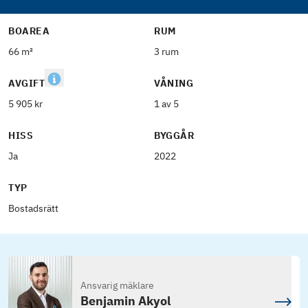
BOAREA
RUM
66 m²
3 rum
AVGIFT
VÅNING
5 905 kr
1 av 5
HISS
BYGGÅR
Ja
2022
TYP
Bostadsrätt
Ansvarig mäklare
Benjamin Akyol