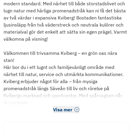
modern standard. Med närhet till både storstadslivet och
lugn natur med härliga promenadstråk kan ni få det bästa
av två värdar i expansiva Kviberg! Bostaden fantastiska
ljusinsläpp från två väderstreck och neutrala kulörer och
materialval gör det enkelt att sätta sin egen prägel. Varmt
välkomna på visning!
Välkommen till trivsamma Kviberg – en grön oas nära
stan!
Här bor du i ett lugnt och familjevänligt område med
närhet till natur, service och utmärkta kommunikationer.
Kviberg erbjuder något för alla – från mysiga
promenadstråk längs Säveån till liv och rörelse på
Kvibergs marknad och sportcenter. Med spårvagnen når
du centrala
Visa mer