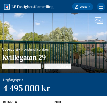
Logga in
Göteborg
-
Porslinsfabriken
Kvillegatan 29
Kommande försäljning
Bra energiklass
Utgångspris
4 495 000
kr
BOAREA
RUM