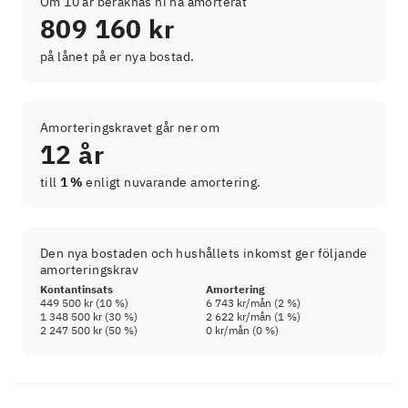
Om 10 år beräknas ni ha amorterat
809 160 kr
på lånet på er nya bostad.
Amorteringskravet går ner om
12 år
till
1 %
enligt nuvarande amortering.
Den nya bostaden och hushållets inkomst ger följande
amorteringskrav
Kontantinsats
Amortering
449 500 kr
(
10
%)
6 743 kr
/mån (
2
%)
1 348 500 kr
(
30
%)
2 622 kr
/mån (
1
%)
2 247 500 kr
(
50
%)
0 kr
/mån (
0
%)