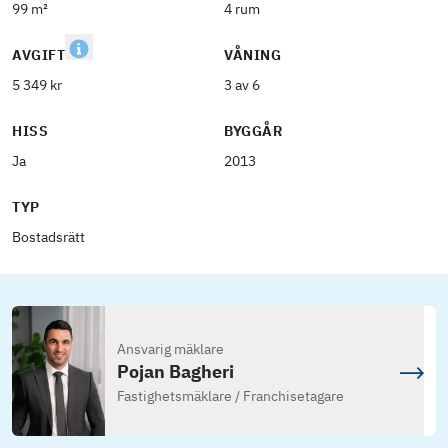
99 m²
4 rum
AVGIFT
VÅNING
5 349 kr
3 av 6
HISS
BYGGÅR
Ja
2013
TYP
Bostadsrätt
Ansvarig mäklare
Pojan Bagheri
Fastighetsmäklare / Franchisetagare