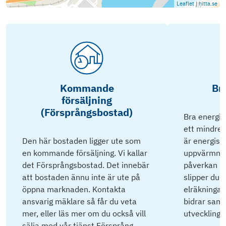
Leaflet
|
hitta.se
Kommande
Br
försäljning
(Försprångsbostad)
Bra energik
ett mindre 
Den här bostaden ligger ute som
är energisnå
en kommande försäljning. Vi kallar
uppvärmnin
det Försprångsbostad. Det innebär
påverkan på
att bostaden ännu inte är ute på
slipper du 
öppna marknaden. Kontakta
elräkningar 
ansvarig mäklare så får du veta
bidrar samti
mer, eller läs mer om du också vill
utveckling.
sälja med vår tjänst Försprång.