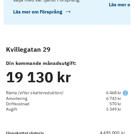
Läs mer o
Läs mer om
Försprång
Kvillegatan 29
Din kommande månadsutgift:
19 130 kr
Ränta
(efter skattereduktion)
6 468 kr
Amortering
6 743 kr
Driftkostnad
570 kr
Avgift
5 349 kr
kr
Uppskattat slutpris