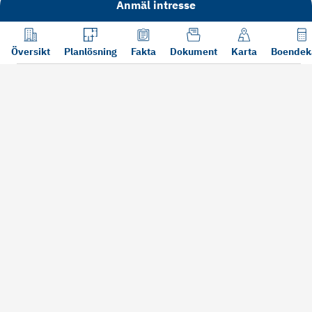
Anmäl intresse
Översikt
Planlösning
Fakta
Dokument
Karta
Boendek
Läs mer