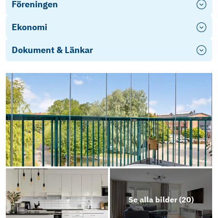
Föreningen
Ekonomi
Dokument & Länkar
Energideklaration
D-
Furnish
D-
Furnish
Objektsbeskrivning
Se alla bilder (
20
)