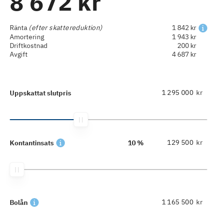
8 672 kr
Ränta
(efter skattereduktion)
1 842 kr
Amortering
1 943 kr
Driftkostnad
200 kr
Avgift
4 687 kr
kr
Uppskattat slutpris
kr
Kontantinsats
10 %
kr
Bolån