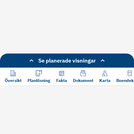
Se planerade visningar
Översikt
Planlösning
Fakta
Dokument
Karta
Boendek
Läs mer