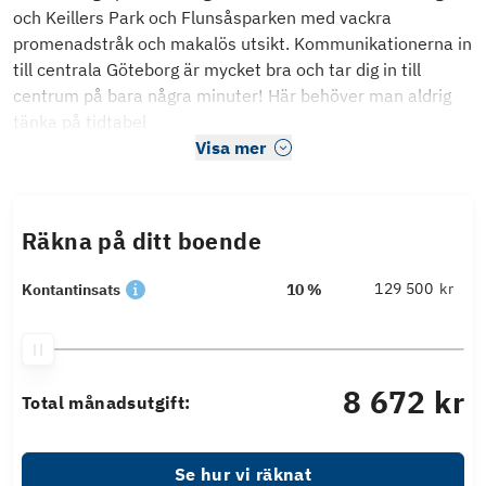
och Keillers Park och Flunsåsparken med vackra
promenadstråk och makalös utsikt. Kommunikationerna in
till centrala Göteborg är mycket bra och tar dig in till
centrum på bara några minuter! Här behöver man aldrig
tänka på tidtabel
Visa mer
Räkna på ditt boende
kr
Kontantinsats
10 %
8 672 kr
Total månadsutgift:
Se hur vi räknat