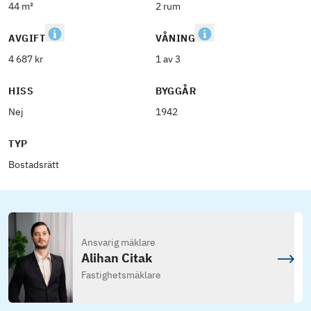
44 m²
2 rum
AVGIFT
VÅNING
4 687 kr
1 av 3
HISS
BYGGÅR
Nej
1942
TYP
Bostadsrätt
Ansvarig mäklare
Alihan Citak
Fastighetsmäklare