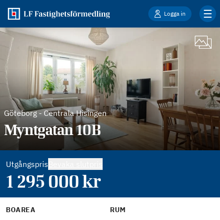
Logga in
Göteborg
-
Centrala Hisingen
Myntgatan 10B
Utgångspris
Bevaka slutpris
1 295 000
kr
BOAREA
RUM