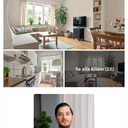
Se alla bilder (
22
)