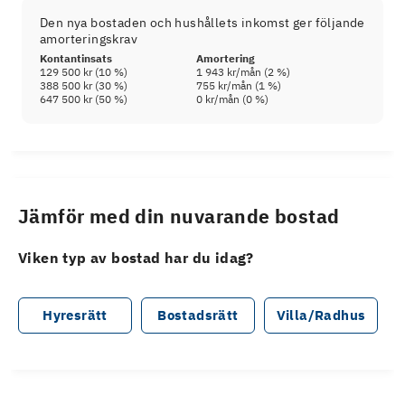
Den nya bostaden och hushållets inkomst ger följande
amorteringskrav
Kontantinsats
Amortering
129 500 kr
(
10
%)
1 943 kr
/mån (
2
%)
388 500 kr
(
30
%)
755 kr
/mån (
1
%)
647 500 kr
(
50
%)
0 kr
/mån (
0
%)
Jämför med din nuvarande bostad
Viken typ av bostad har du idag?
Hyresrätt
Bostadsrätt
Villa/Radhus