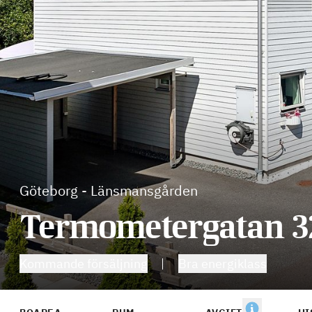
Göteborg
-
Länsmansgården
Termometergatan 3
Kommande försäljning
Bra energiklass