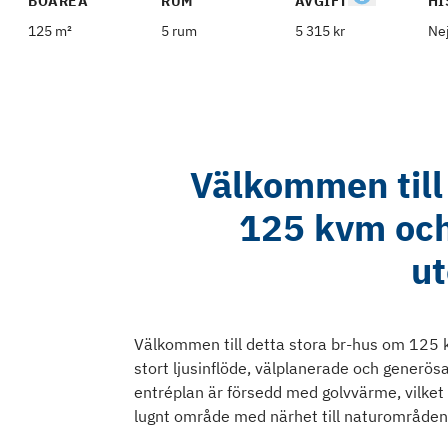
BOAREA
RUM
AVGIFT
HI
125 m²
5 rum
5 315 kr
Ne
Välkommen till
125 kvm och
ut
Välkommen till detta stora br-hus om 125 k
stort ljusinflöde, välplanerade och generösa 
entréplan är försedd med golvvärme, vilket i
lugnt område med närhet till naturområden