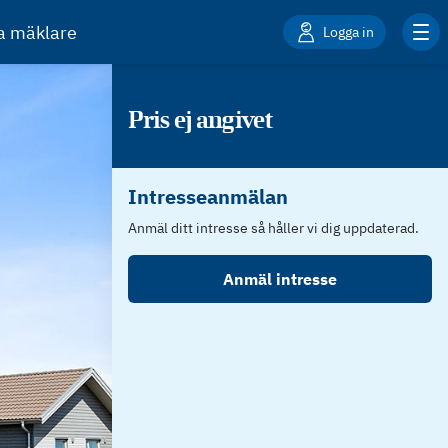
ta mäklare
Logga in
Pris ej angivet
Intresseanmälan
Anmäl ditt intresse så håller vi dig uppdaterad.
Anmäl intresse