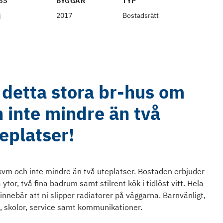
SS
BYGGÅR
TYP
j
2017
Bostadsrätt
 detta stora br-hus om
 inte mindre än två
eplatser!
vm och inte mindre än två uteplatser. Bostaden erbjuder
ytor, två fina badrum samt stilrent kök i tidlöst vitt. Hela
nnebär att ni slipper radiatorer på väggarna. Barnvänligt,
, skolor, service samt kommunikationer.