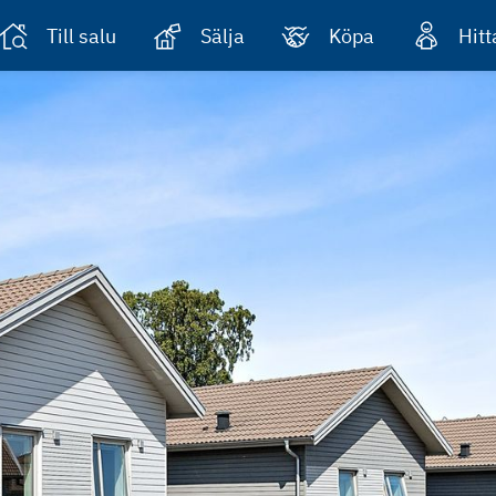
Till salu
Sälja
Köpa
Hit