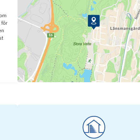
som
 för
en
st