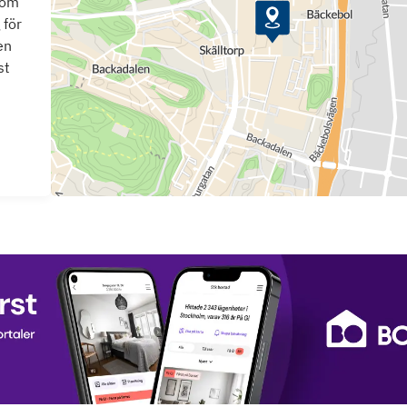
som
 för
en
st