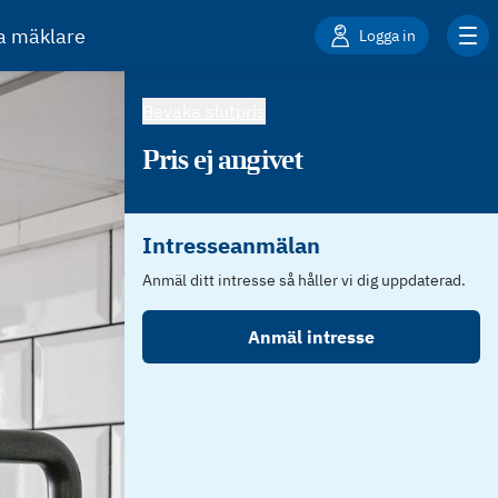
ta mäklare
Logga in
Bevaka slutpris
Pris ej angivet
Intresseanmälan
Anmäl ditt intresse så håller vi dig uppdaterad.
Anmäl intresse