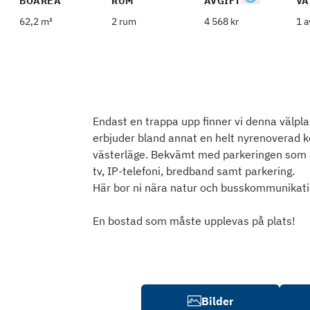
BOAREA
RUM
AVGIFT
VÅ
62,2 m²
2 rum
4 568 kr
1 a
Endast en trappa upp finner vi denna välp
erbjuder bland annat en helt nyrenoverad kö
västerläge. Bekvämt med parkeringen som ä
tv, IP-telefoni, bredband samt parkering.
Här bor ni nära natur och busskommunikati
En bostad som måste upplevas på plats!
Bilder