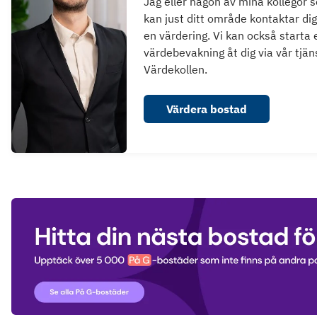
Jag eller någon av mina kollegor 
kan just ditt område kontaktar dig
en värdering. Vi kan också starta 
värdebevakning åt dig via vår tjän
Värdekollen.
Värdera bostad