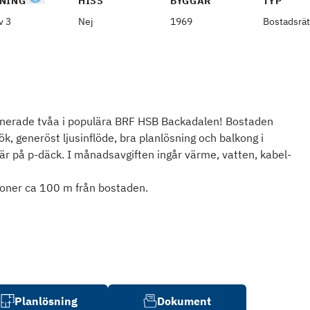
NING
HISS
BYGGÅR
TYP
v 3
Nej
1969
Bostadsrät
lanerade tvåa i populära BRF HSB Backadalen! Bostaden
k, generöst ljusinflöde, bra planlösning och balkong i
r på p-däck. I månadsavgiften ingår värme, vatten, kabel-
oner ca 100 m från bostaden.
Planlösning
Dokument