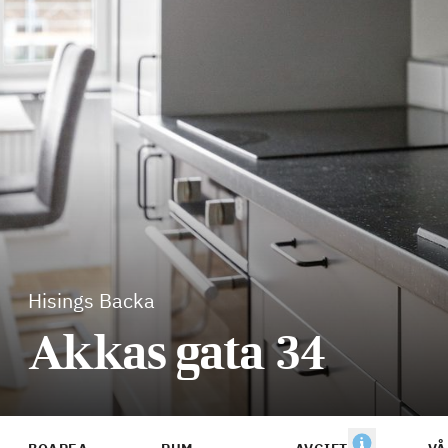
Hisings Backa
Akkas gata 34