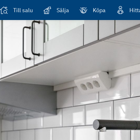
Till salu
Sälja
Köpa
Hit