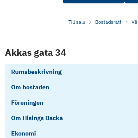
Till salu
Bostadsrätt
Vä
Akkas gata 34
Rumsbeskrivning
Om bostaden
Föreningen
Om Hisings Backa
Ekonomi