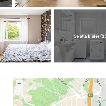
Se alla bilder (
1