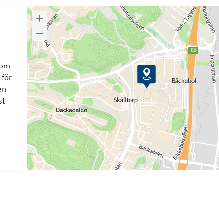
som
 för
en
st