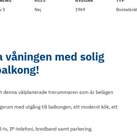
NING
HISS
BYGGÅR
TYP
v 3
Nej
1969
Bostadsrät
a våningen med solig
balkong!
ch denna välplanerade trerummaren som är belägen
agsrum med utgång till balkongen, ett modernt kök, ett
-tv, IP-telefoni, bredband samt parkering.