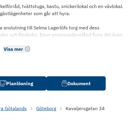
ykelförråd, tvättstuga, bastu, snickerilokal och en vävlokal.
gästlägenheter som går att hyra.
ra anslutning till Selma Lagerlöfs torg med dess
olor och förskolor. Inom promenadavstånd finns det även
Visa mer
Planlösning
Dokument
ra Götalands
Göteborg
Kavaljersgatan 34