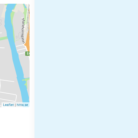
Leaflet
|
hitta.se