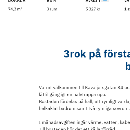
BOAREA
RUM
AVGIFT
VÅ
74,3 m²
3 rum
5 327 kr
1 a
3rok på först
Varmt välkommen till Kavaljersgatan 34 o
lättillgängligt en halvtrappa upp.
Bostaden fördelas på hall, ett rymligt vard
helkaklat badrum samt två rymliga sovrum.
I månadsavgiften ingår värme, vatten, kabel
Till bostaden hör det ett källarförråd.