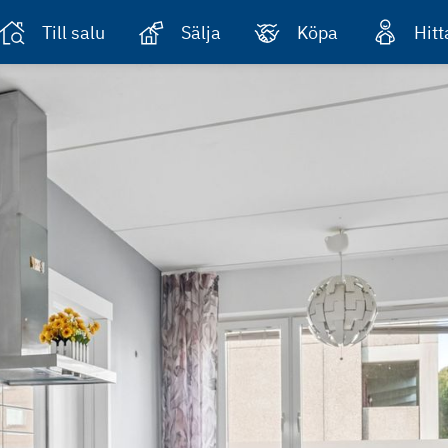
Till salu
Sälja
Köpa
Hit