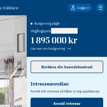
ta mäklare
Logga in
Budgivning pågår
Utgångspris
Bevaka slutpris
1 895 000
kr
Läs mer om budgivning
Beräkna din boendekostnad
Intresseanmälan
Anmäl ditt intresse så håller vi dig uppdaterad.
Anmäl intresse