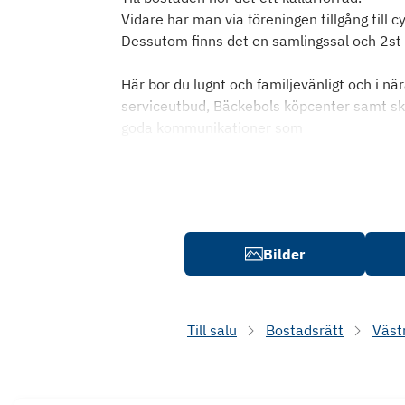
Vidare har man via föreningen tillgång till c
Dessutom finns det en samlingssal och 2st 
Här bor du lugnt och familjevänligt och i nä
serviceutbud, Bäckebols köpcenter samt sk
goda kommunikationer som
Bilder
Till salu
Bostadsrätt
Väst