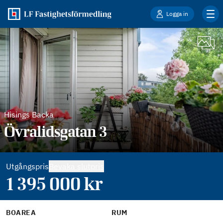
Logga in
Hisings Backa
Övralidsgatan 3
Utgångspris
Bevaka slutpris
1 395 000
kr
BOAREA
RUM