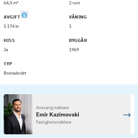
64,5 m²
2 rum
AVGIFT
VÅNING
5 174 kr
1
HISS
BYGGÅR
Ja
1969
TYP
Bostadsrätt
Ansvarig mäklare
Emir Kazimovski
Fastighetsmäklare