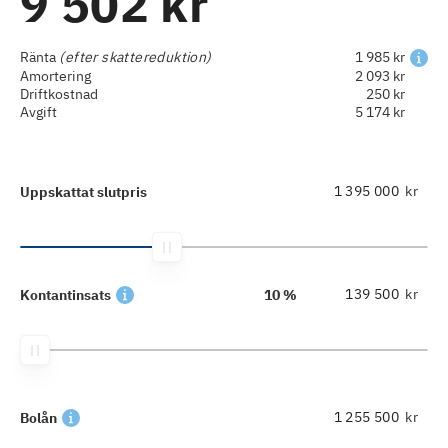
9 502 kr
Ränta
(efter skattereduktion)
1 985 kr
Amortering
2 093 kr
Driftkostnad
250 kr
Avgift
5 174 kr
kr
Uppskattat slutpris
kr
Kontantinsats
10 %
kr
Bolån