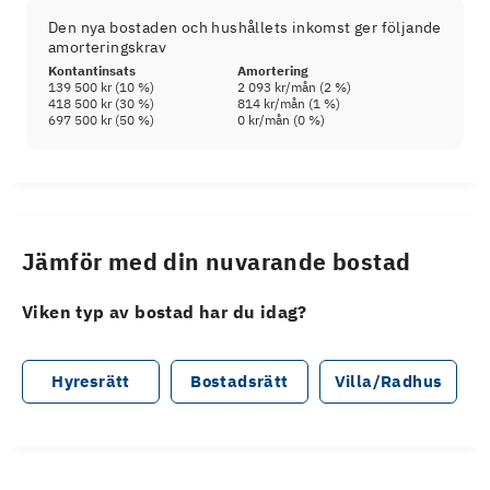
Den nya bostaden och hushållets inkomst ger följande
amorteringskrav
Kontantinsats
Amortering
139 500 kr
(
10
%)
2 093 kr
/mån (
2
%)
418 500 kr
(
30
%)
814 kr
/mån (
1
%)
697 500 kr
(
50
%)
0 kr
/mån (
0
%)
Jämför med din nuvarande bostad
Viken typ av bostad har du idag?
Hyresrätt
Bostadsrätt
Villa/Radhus