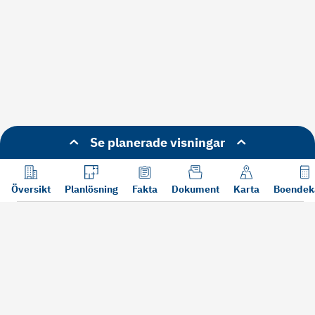
Se planerade visningar
Översikt
Planlösning
Fakta
Dokument
Karta
Boendek
Läs mer