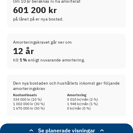
Om 10 år beräknas ni ha amorterat
601 200 kr
på lånet på er nya bostad.
Amorteringskravet går ner om
12 år
till
1 %
enligt nuvarande amortering.
Den nya bostaden och hushållets inkomst ger följande
amorteringskrav
Kontantinsats
Amortering
334 000 kr
(
10
%)
5 010 kr
/mån (
2
%)
1 002 000 kr
(
30
%)
1 948 kr
/mån (
1
%)
1 670 000 kr
(
50
%)
0 kr
/mån (
0
%)
Se planerade visningar