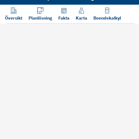
Jämför med din nuvarande bostad
Översikt
Planlösning
Fakta
Karta
Boendekalkyl
Viken typ av bostad har du idag?
Hyresrätt
Bostadsrätt
Villa/Radhus