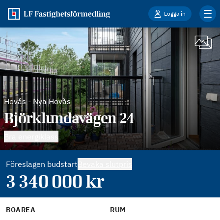
Logga in
Hovås
-
Nya Hovås
Björklundavägen 24
Bra energiklass
Föreslagen budstart
Bevaka slutpris
3 340 000
kr
BOAREA
RUM