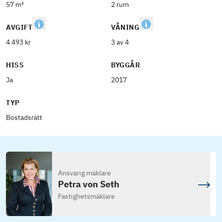
57 m²
2 rum
AVGIFT
VÅNING
4 493 kr
3 av 4
HISS
BYGGÅR
Ja
2017
TYP
Bostadsrätt
Ansvarig mäklare
Petra von Seth
Fastighetsmäklare