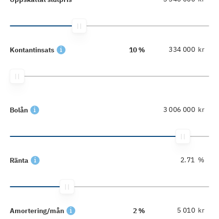
kr
Kontantinsats
10 %
kr
Bolån
%
Ränta
kr
Amortering/mån
2 %