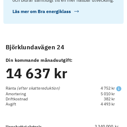
och bidrar samtidigt till en mer hållbar utveckling.
Läs mer om
Bra energiklass
Björklundavägen 24
Din kommande månadsutgift:
14 637 kr
Ränta
(efter skattereduktion)
4 752 kr
Amortering
5 010 kr
Driftkostnad
382 kr
Avgift
4 493 kr
kr
Uppskattat slutpris