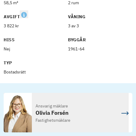
58,5 m²
2 rum
AVGIFT
VÅNING
3 822 kr
3 av 3
HISS
BYGGÅR
Nej
1961-64
TYP
Bostadsrätt
Ansvarig mäklare
Olivia Forsén
Fastighetsmäklare