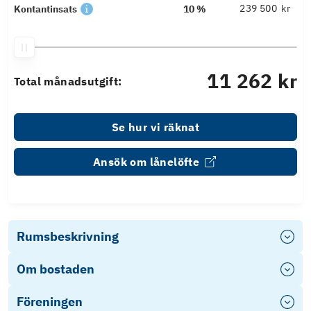
kr
Kontantinsats
10 %
11 262 kr
Total månadsutgift:
Se hur vi räknat
Ansök om lånelöfte
Rumsbeskrivning
Om bostaden
Föreningen