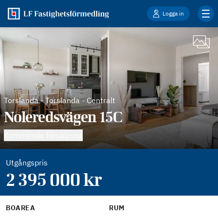
Logga in
Torslanda
-
Torslanda - Centralt
Noleredsvägen 15C
Kommande försäljning
Utgångspris
2 395 000
kr
BOAREA
RUM