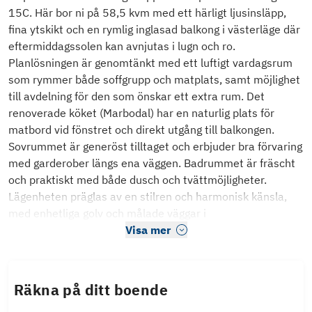
15C. Här bor ni på 58,5 kvm med ett härligt ljusinsläpp,
fina ytskikt och en rymlig inglasad balkong i västerläge där
eftermiddagssolen kan avnjutas i lugn och ro.
Planlösningen är genomtänkt med ett luftigt vardagsrum
som rymmer både soffgrupp och matplats, samt möjlighet
till avdelning för den som önskar ett extra rum. Det
renoverade köket (Marbodal) har en naturlig plats för
matbord vid fönstret och direkt utgång till balkongen.
Sovrummet är generöst tilltaget och erbjuder bra förvaring
med garderober längs ena väggen. Badrummet är fräscht
och praktiskt med både dusch och tvättmöjligheter.
Lägenheten präglas av en stilren och harmonisk känsla,
med enhetliga golv och målade väggar i
Visa mer
Räkna på ditt boende