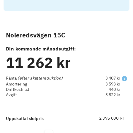
Noleredsvägen 15C
Din kommande månadsutgift:
11 262 kr
Ränta
(efter skattereduktion)
3 407 kr
Amortering
3 593 kr
Driftkostnad
440 kr
Avgift
3 822 kr
kr
Uppskattat slutpris