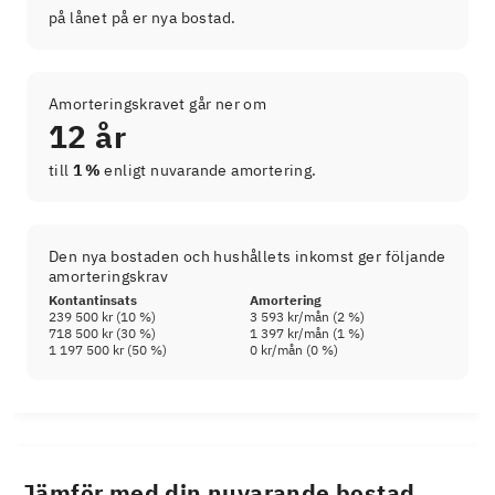
på lånet på er nya bostad.
Amorteringskravet går ner om
12 år
till
1 %
enligt nuvarande amortering.
Den nya bostaden och hushållets inkomst ger följande
amorteringskrav
Kontantinsats
Amortering
239 500 kr
(
10
%)
3 593 kr
/mån (
2
%)
718 500 kr
(
30
%)
1 397 kr
/mån (
1
%)
1 197 500 kr
(
50
%)
0 kr
/mån (
0
%)
Jämför med din nuvarande bostad