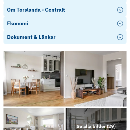
Om Torslanda - Centralt
Ekonomi
Dokument & Länkar
Frågelista
Årsredovisning Torslanda Centrum 2025
Stadgar 2026 Torslanda Centrum
Energideklaration Noleredsv. 15B
Se alla bilder (
29
)