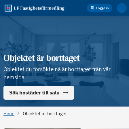
Logga in
Objektet är borttaget
Objektet du försökte nå är borttaget från vår
hemsida.
Sök bostäder till salu
Hem
Objektet är borttaget