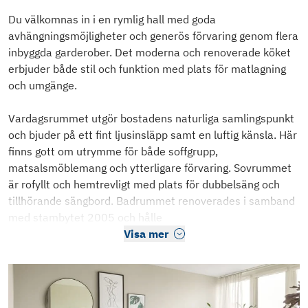
Du välkomnas in i en rymlig hall med goda
avhängningsmöjligheter och generös förvaring genom flera
inbyggda garderober. Det moderna och renoverade köket
erbjuder både stil och funktion med plats för matlagning
och umgänge.
Vardagsrummet utgör bostadens naturliga samlingspunkt
och bjuder på ett fint ljusinsläpp samt en luftig känsla. Här
finns gott om utrymme för både soffgrupp,
matsalsmöblemang och ytterligare förvaring. Sovrummet
är rofyllt och hemtrevligt med plats för dubbelsäng och
tillhörande sängbord. Badrummet renoverades i samband
med stambytet 2005 och hålle
Visa mer