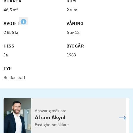
BOAREA
RUM
46,5 m²
2 rum
AVGIFT
VÅNING
2 856 kr
6 av 12
HISS
BYGGÅR
Ja
1963
TYP
Bostadsrätt
Ansvarig mäklare
Afram Akyol
Fastighetsmäklare