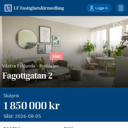
Logga in
Såld
Västra Frölunda
-
Ruddalen
Fagottgatan 2
Slutpris
1 850 000 kr
Såld:
2026-08-05