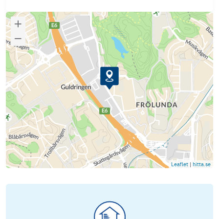
Leaflet
|
hitta.se