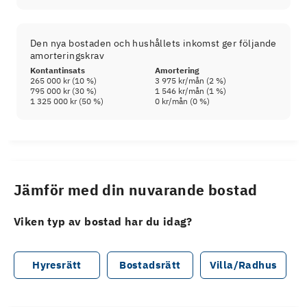
Den nya bostaden och hushållets inkomst ger följande
amorteringskrav
Kontantinsats
Amortering
265 000 kr
(
10
%)
3 975 kr
/mån (
2
%)
795 000 kr
(
30
%)
1 546 kr
/mån (
1
%)
1 325 000 kr
(
50
%)
0 kr
/mån (
0
%)
Jämför med din nuvarande bostad
Viken typ av bostad har du idag?
Hyresrätt
Bostadsrätt
Villa/Radhus