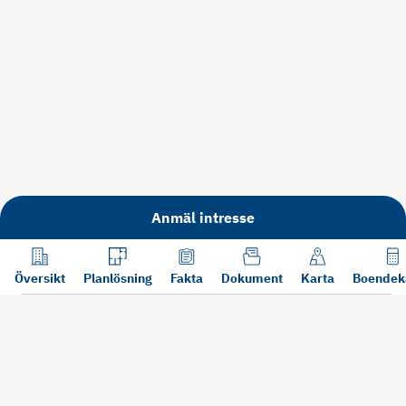
Anmäl intresse
Översikt
Planlösning
Fakta
Dokument
Karta
Boendek
Läs mer