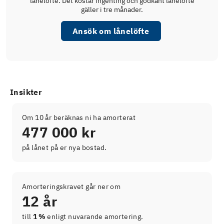
lånelöfte. Det kostar ingenting och godkänt lånelöfte
gäller i tre månader.
Ansök om lånelöfte
Insikter
Om 10 år beräknas ni ha amorterat
477 000 kr
på lånet på er nya bostad.
Amorteringskravet går ner om
12 år
till
1 %
enligt nuvarande amortering.