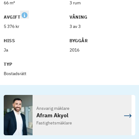
66 m²
3 rum
AVGIFT
VÅNING
5 376 kr
3 av 3
HISS
BYGGÅR
Ja
2016
TYP
Bostadsrätt
Ansvarig mäklare
Afram Akyol
Fastighetsmäklare