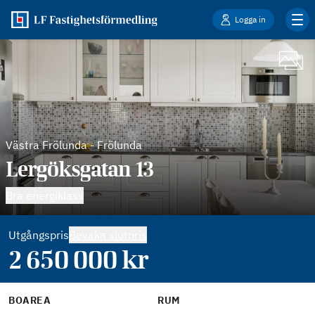
Logga in
Västra Frölunda
-
Frölunda
Lergöksgatan 13
Bra energiklass
Utgångspris
Bevaka slutpris
2 650 000
kr
BOAREA
RUM