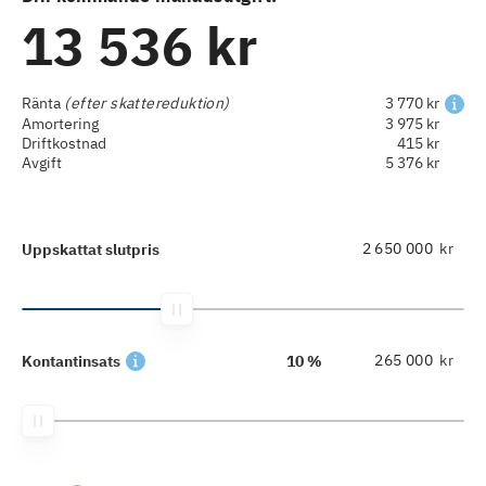
13 536 kr
Ränta
(efter skattereduktion)
3 770 kr
Amortering
3 975 kr
Driftkostnad
415 kr
Avgift
5 376 kr
kr
Uppskattat slutpris
kr
Kontantinsats
10 %