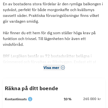
En av bostadens stora fördelar är den rymliga balkongen i
sydväst, perfekt för både morgonkaffe och kvällsmys
oavsett väder. Praktiska förvaringslösningar finns vilket
gör vardagen smidig.
Här finner du ett hem för dig som ställer höga krav på
funktion och trivsel. Till lägenheten hör även ett
vindsförråd.
BRF Lergöken består av 72 bostadsrätter belägna i
Grimmered och förvaltas av Riksbyggen. Endast ett st
Visa mer
Räkna på ditt boende
kr
Kontantinsats
10 %