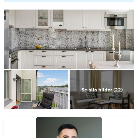
BRF_Lergöken-Årsredovisning-2025
BRF_Lergöken-Stadgar
Energideklaration-837477
Photo
Play
Se alla bilder (
22
)