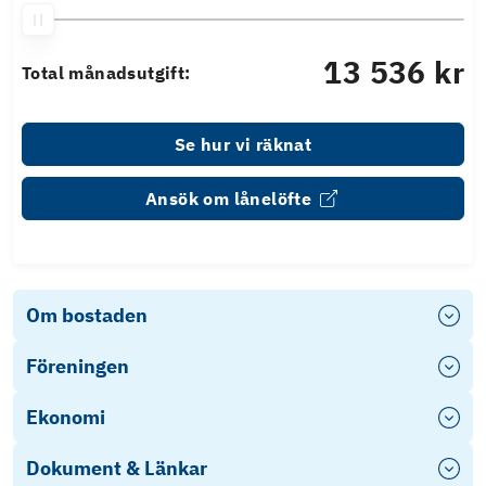
13 536 kr
Total månadsutgift:
Se hur vi räknat
Ansök om lånelöfte
Om bostaden
Föreningen
Ekonomi
Dokument & Länkar