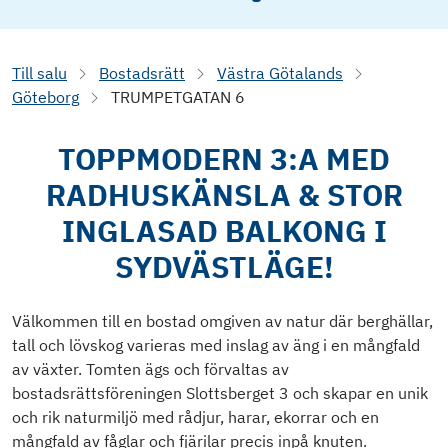
Till salu
Bostadsrätt
Västra Götalands
Göteborg
TRUMPETGATAN 6
TOPPMODERN 3:A MED
RADHUSKÄNSLA & STOR
INGLASAD BALKONG I
SYDVÄSTLÄGE!
Välkommen till en bostad omgiven av natur där berghällar,
tall och lövskog varieras med inslag av äng i en mångfald
av växter. Tomten ägs och förvaltas av
bostadsrättsföreningen Slottsberget 3 och skapar en unik
och rik naturmiljö med rådjur, harar, ekorrar och en
mångfald av fåglar och fjärilar precis inpå knuten.