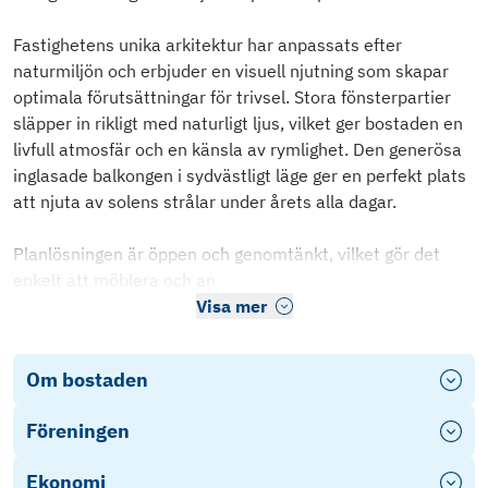
Fastighetens unika arkitektur har anpassats efter
naturmiljön och erbjuder en visuell njutning som skapar
optimala förutsättningar för trivsel. Stora fönsterpartier
släpper in rikligt med naturligt ljus, vilket ger bostaden en
livfull atmosfär och en känsla av rymlighet. Den generösa
inglasade balkongen i sydvästligt läge ger en perfekt plats
att njuta av solens strålar under årets alla dagar.
Planlösningen är öppen och genomtänkt, vilket gör det
enkelt att möblera och an
Visa mer
Om bostaden
Föreningen
Ekonomi