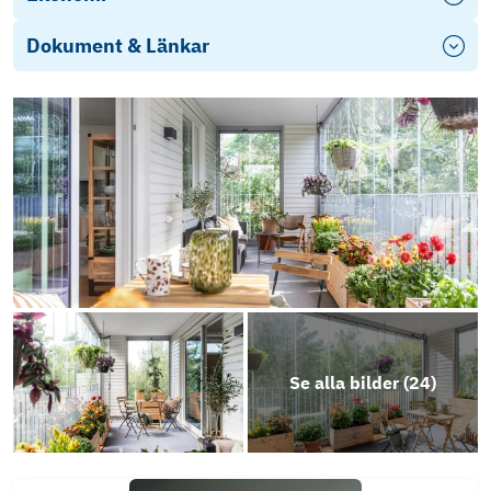
Dokument & Länkar
Energi-deklaration
Stadgar (7) (3) (1)
Slottsberget.3 Årsredovisning-2023
Photo
Play
Se alla bilder (
24
)