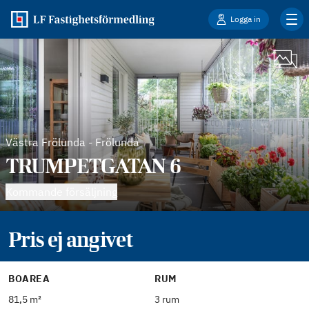
Logga in
Västra Frölunda
-
Frölunda
TRUMPETGATAN 6
Kommande försäljning
Pris ej angivet
BOAREA
RUM
81,5 m²
3 rum