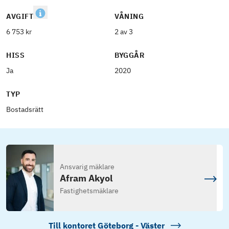
AVGIFT
VÅNING
6 753 kr
2 av 3
HISS
BYGGÅR
Ja
2020
TYP
Bostadsrätt
Ansvarig mäklare
Afram Akyol
Fastighetsmäklare
Till kontoret
Göteborg - Väster