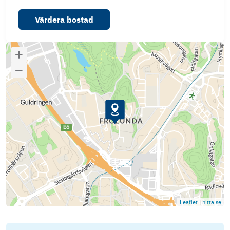
Värdera bostad
Leaflet
|
hitta.se