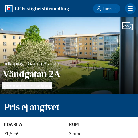
Logga in
Lidköping
-
Gamla Staden
Vändgatan 2A
Kommande försäljning
Pris ej angivet
BOAREA
RUM
71,5 m²
3 rum