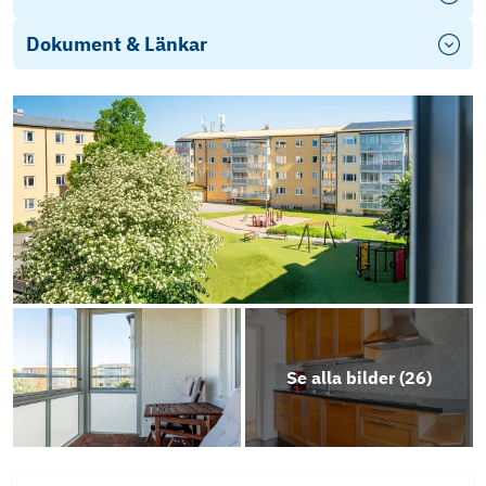
Dokument & Länkar
Årsredovisning-2024-2025
Energideklaration
Stadgar
Energideklaration Östbygatan 7A-B
Energideklaration Östbygatan 9A-D
Se alla bilder (
26
)