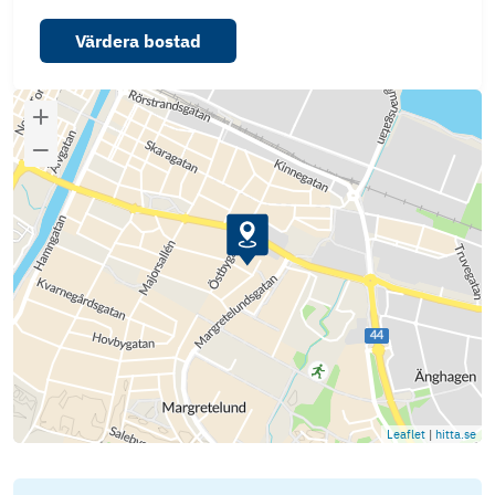
Värdera bostad
Leaflet
|
hitta.se