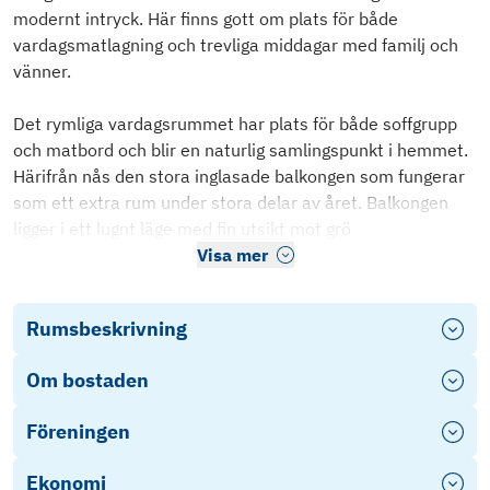
modernt intryck. Här finns gott om plats för både
vardagsmatlagning och trevliga middagar med familj och
vänner.
Det rymliga vardagsrummet har plats för både soffgrupp
och matbord och blir en naturlig samlingspunkt i hemmet.
Härifrån nås den stora inglasade balkongen som fungerar
som ett extra rum under stora delar av året. Balkongen
ligger i ett lugnt läge med fin utsikt mot grö
Visa mer
Rumsbeskrivning
Om bostaden
Föreningen
Ekonomi