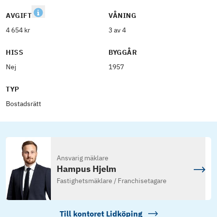
AVGIFT
VÅNING
4 654 kr
3 av 4
HISS
BYGGÅR
Nej
1957
TYP
Bostadsrätt
Ansvarig mäklare
Hampus Hjelm
Fastighetsmäklare / Franchisetagare
Till kontoret
Lidköping