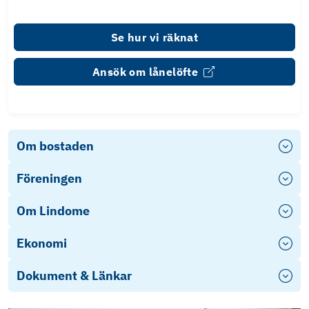
Se hur vi räknat
Ansök om lånelöfte
Om bostaden
Föreningen
Om Lindome
Ekonomi
Dokument & Länkar