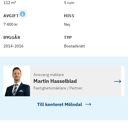
112 m²
5 rum
AVGIFT
HISS
7 400 kr
Nej
BYGGÅR
TYP
2014-2016
Bostadsrätt
Ansvarig mäklare
Martin Hasselblad
Fastighetsmäklare / Partner
Till kontoret
Mölndal