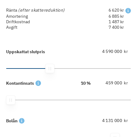
Ränta
(efter skattereduktion)
6 620 kr
Amortering
6 885 kr
Driftkostnad
1 487 kr
Avgift
7 400 kr
kr
Uppskattat slutpris
kr
Kontantinsats
10 %
kr
Bolån