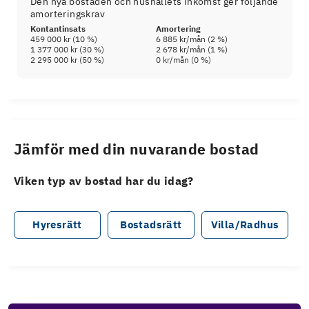
Den nya bostaden och hushållets inkomst ger följande
amorteringskrav
Kontantinsats
Amortering
459 000 kr
(
10
%)
6 885 kr
/mån (
2
%)
1 377 000 kr
(
30
%)
2 678 kr
/mån (
1
%)
2 295 000 kr
(
50
%)
0 kr
/mån (
0
%)
Jämför med din nuvarande bostad
Viken typ av bostad har du idag?
Hyresrätt
Bostadsrätt
Villa/Radhus