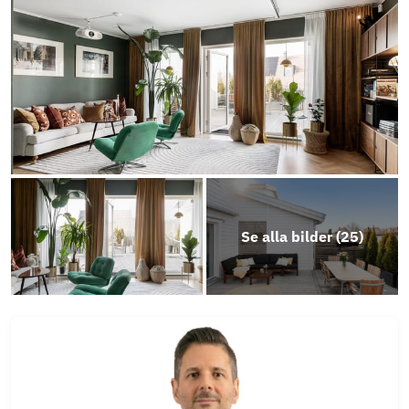
fragelista-publik_2025-03-09_22-54
Energideklaration-1023188
Energideklaration Fågelstensvägen 16H
Årsredovisning 2024
Ekonomisk plan
Se alla bilder (
25
)
Stadgar
Energideklaration Fågelstensvägen 16E