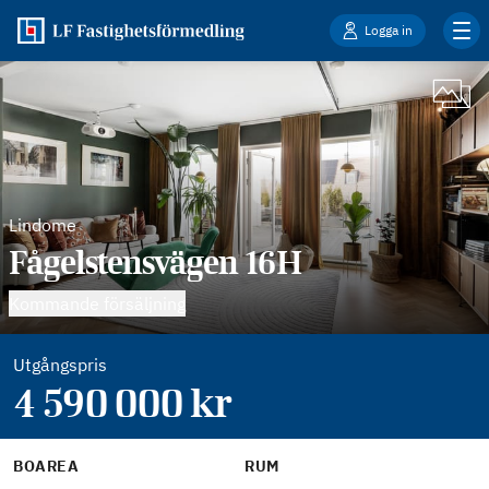
Logga in
Lindome
Fågelstensvägen 16H
Kommande försäljning
Utgångspris
4 590 000
kr
BOAREA
RUM