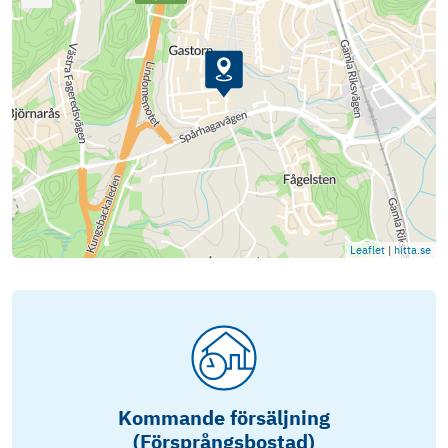
Leaflet
|
hitta.se
Kommande försäljning
(Försprångsbostad)