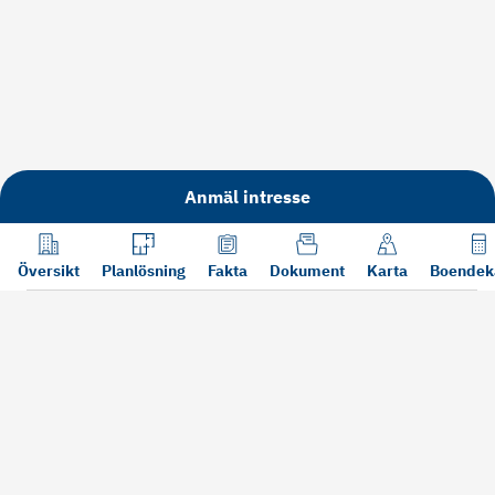
Anmäl intresse
Översikt
Planlösning
Fakta
Dokument
Karta
Boendek
Läs mer